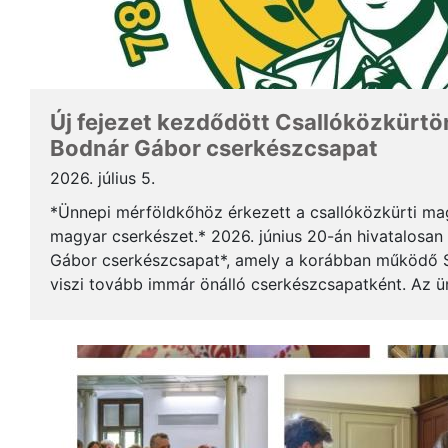
Új fejezet kezdődött Csallóközkürtön
Bodnár Gábor cserkészcsapat
2026. július 5.
*Ünnepi mérföldkőhöz érkezett a csallóközkürti mag
magyar cserkészet.* 2026. június 20-án hivatalosan 
Gábor cserkészcsapat*, amely a korábban működő S
viszi tovább immár önálló cserkészcsapatként. Az 
kezdődött a csallóközkürti római katolikus templomb