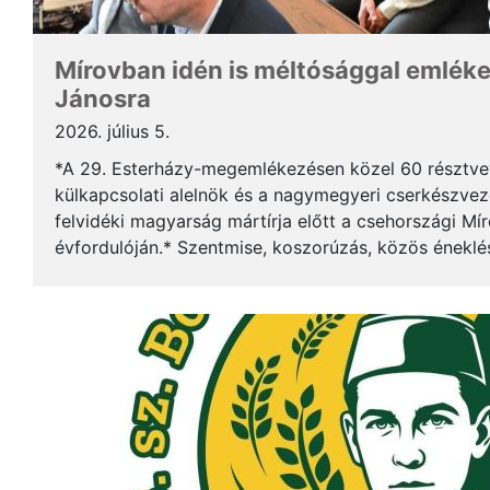
Mírovban idén is méltósággal emlék
Jánosra
2026. július 5.
*A 29. Esterházy-megemlékezésen közel 60 résztv
külkapcsolati alelnök és a nagymegyeri cserkészveze
felvidéki magyarság mártírja előtt a csehországi Mí
évfordulóján.* Szentmise, koszorúzás, közös éneklé
mindez ismét megerősítette: Esterházy János példája 