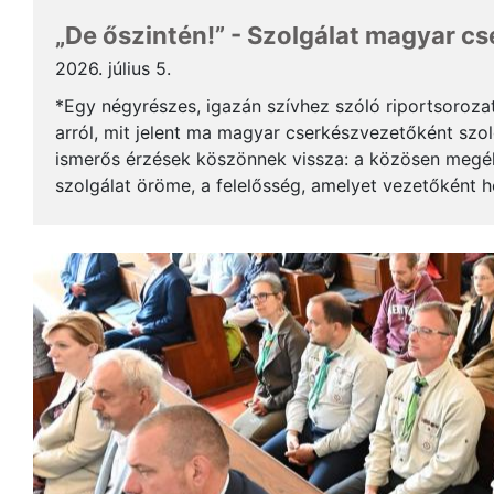
„De őszintén!” - Szolgálat magyar c
2026. július 5.
*Egy négyrészes, igazán szívhez szóló riportsoroza
arról, mit jelent ma magyar cserkészvezetőként szolg
ismerős érzések köszönnek vissza: a közösen megél
szolgálat öröme, a felelősség, amelyet vezetőként 
gyerekek mosolya, ami újra és újra értelmet ad a m..