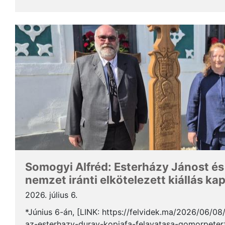
Somogyi Alfréd, a SZAKC elnöke a rendezvény kapcs
Somogyi Alfréd: Esterházy Jánost és
nemzet iránti elkötelezett kiállás ka
2026. július 6.
*Június 6-án, [LINK: https://felvidek.ma/2026/06/0
az-esterhazy-duray-kopjafa-felavatasa-gomorpeterf