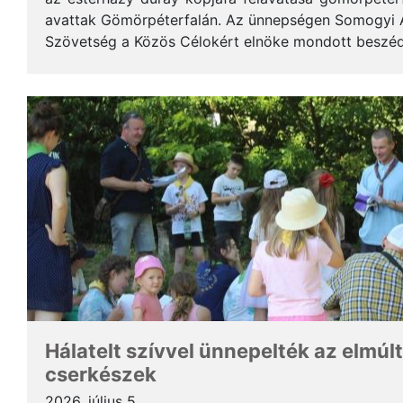
avattak Gömörpéterfalán. Az ünnepségen Somogyi Alf
Szövetség a Közös Célokért elnöke mondott beszéde
terjedelemben közöljük a gondolatait. * Tisztelt Hölg
Hálatelt szívvel ünnepelték az elmúlt
cserkészek
2026. július 5.