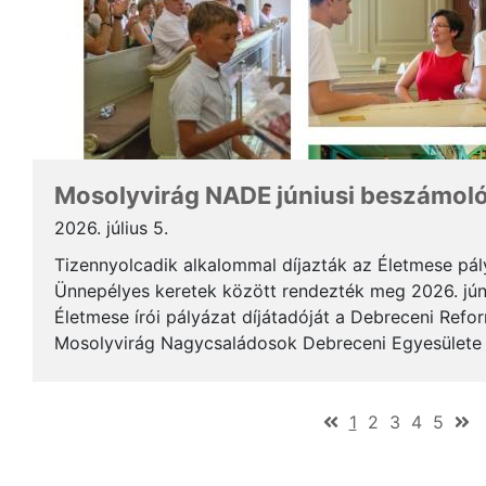
Mosolyvirág NADE júniusi beszámol
2026. július 5.
Tizennyolcadik alkalommal díjazták az Életmese pá
Ünnepélyes keretek között rendezték meg 2026. jún
Életmese írói pályázat díjátadóját a Debreceni Ref
Mosolyvirág Nagycsaládosok Debreceni Egyesülete á
immár nagykorúvá vált: tizennyolc év alatt tizennyol.
(current)
1
2
3
4
5