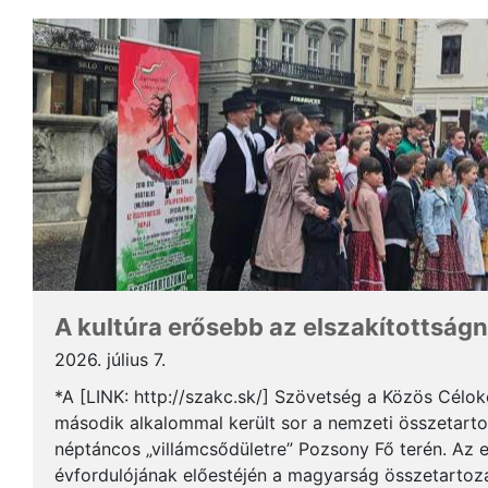
A kultúra erősebb az elszakítottságn
2026. július 7.
*A [LINK: http://szakc.sk/] Szövetség a Közös Cél
második alkalommal került sor a nemzeti összetart
néptáncos „villámcsődületre” Pozsony Fő terén. Az 
évfordulójának előestéjén a magyarság összetartozás