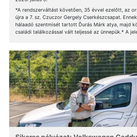
*A rendszerváltást követően, 35 évvel ezelőtt, az o
újra a 7. sz. Czuczor Gergely Cserkészcsapat. Enne
hálaadó szentmisét tartott Ďurás Márk atya, majd kö
családi találkozással vált teljessé az ünnepük.* A je
öregcserkészek és azok családtagjai, ...