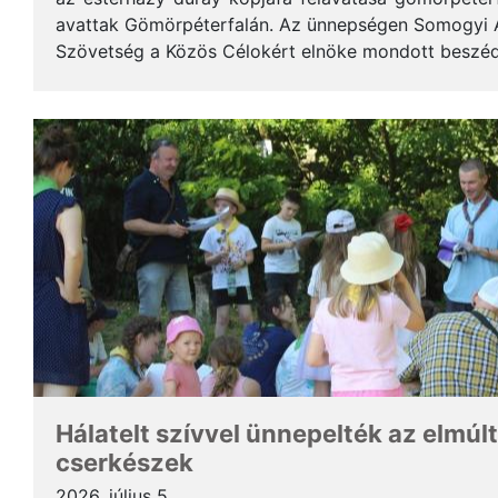
avattak Gömörpéterfalán. Az ünnepségen Somogyi Alf
Szövetség a Közös Célokért elnöke mondott beszéde
terjedelemben közöljük a gondolatait. * Tisztelt Hölg
Hálatelt szívvel ünnepelték az elmúlt
cserkészek
2026. július 5.