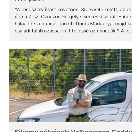
*A rendszerváltást követően, 35 évvel ezelőtt, az o
újra a 7. sz. Czuczor Gergely Cserkészcsapat. Enne
hálaadó szentmisét tartott Ďurás Márk atya, majd kö
családi találkozással vált teljessé az ünnepük.* A je
öregcserkészek és azok családtagjai, ...