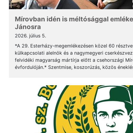
Mírovban idén is méltósággal emlék
Jánosra
2026. július 5.
*A 29. Esterházy-megemlékezésen közel 60 résztv
külkapcsolati alelnök és a nagymegyeri cserkészveze
felvidéki magyarság mártírja előtt a csehországi Mí
évfordulóján.* Szentmise, koszorúzás, közös éneklé
mindez ismét megerősítette: Esterházy János példája 