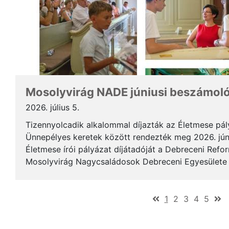
Mosolyvirág NADE júniusi beszámol
2026. július 5.
Tizennyolcadik alkalommal díjazták az Életmese pá
Ünnepélyes keretek között rendezték meg 2026. jún
Életmese írói pályázat díjátadóját a Debreceni Ref
Mosolyvirág Nagycsaládosok Debreceni Egyesülete á
immár nagykorúvá vált: tizennyolc év alatt tizennyol.
(current)
1
2
3
4
5