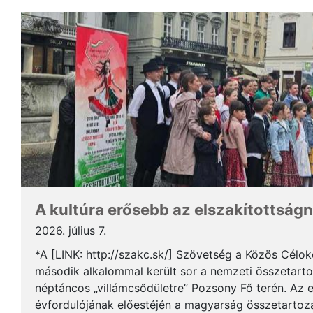
A kultúra erősebb az elszakítottságn
2026. július 7.
*A [LINK: http://szakc.sk/] Szövetség a Közös Cél
második alkalommal került sor a nemzeti összetart
néptáncos „villámcsődületre” Pozsony Fő terén. Az 
évfordulójának előestéjén a magyarság összetartozás