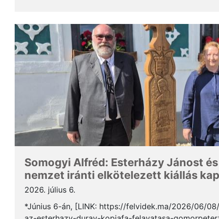
Somogyi Alfréd, a SZAKC elnöke a rendezvény kapcs
Somogyi Alfréd: Esterházy Jánost és
nemzet iránti elkötelezett kiállás ka
2026. július 6.
*Június 6-án, [LINK: https://felvidek.ma/2026/06/0
az-esterhazy-duray-kopjafa-felavatasa-gomorpeterf