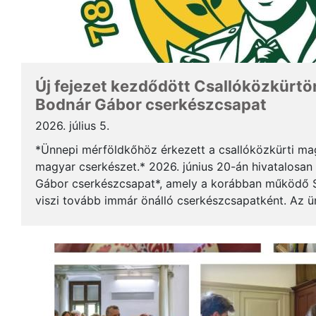
Új fejezet kezdődött Csallóközkürtön
Bodnár Gábor cserkészcsapat
2026. július 5.
*Ünnepi mérföldkőhöz érkezett a csallóközkürti mag
magyar cserkészet.* 2026. június 20-án hivatalosan 
Gábor cserkészcsapat*, amely a korábban működő S
viszi tovább immár önálló cserkészcsapatként. Az 
kezdődött a csallóközkürti római katolikus templomb