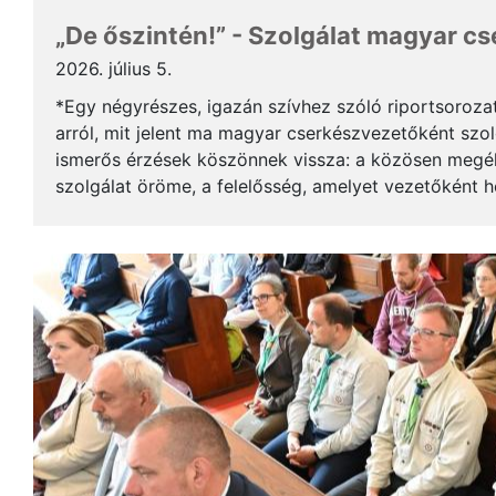
„De őszintén!” - Szolgálat magyar c
2026. július 5.
*Egy négyrészes, igazán szívhez szóló riportsoroza
arról, mit jelent ma magyar cserkészvezetőként szolg
ismerős érzések köszönnek vissza: a közösen megél
szolgálat öröme, a felelősség, amelyet vezetőként 
gyerekek mosolya, ami újra és újra értelmet ad a m..