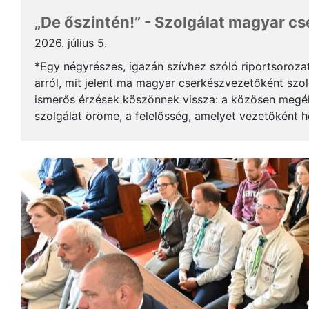
„De őszintén!” - Szolgálat magyar c
2026. július 5.
*Egy négyrészes, igazán szívhez szóló riportsoroza
arról, mit jelent ma magyar cserkészvezetőként szolg
ismerős érzések köszönnek vissza: a közösen megél
szolgálat öröme, a felelősség, amelyet vezetőként 
gyerekek mosolya, ami újra és újra értelmet ad a m..