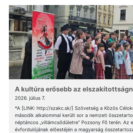
A kultúra erősebb az elszakítottságn
2026. július 7.
*A [LINK: http://szakc.sk/] Szövetség a Közös Cél
második alkalommal került sor a nemzeti összetart
néptáncos „villámcsődületre” Pozsony Fő terén. Az 
évfordulójának előestéjén a magyarság összetartozás