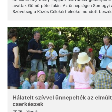
avattak Gömörpéterfalán. Az ünnepségen Somogyi Alf
Szövetség a Közös Célokért elnöke mondott beszéde
terjedelemben közöljük a gondolatait. * Tisztelt Hölg
Hálatelt szívvel ünnepelték az elmúlt
cserkészek
2026. július 5.