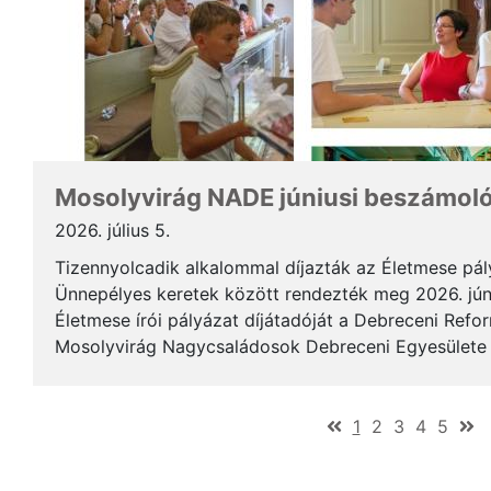
Mosolyvirág NADE júniusi beszámol
2026. július 5.
Tizennyolcadik alkalommal díjazták az Életmese pá
Ünnepélyes keretek között rendezték meg 2026. jún
Életmese írói pályázat díjátadóját a Debreceni Ref
Mosolyvirág Nagycsaládosok Debreceni Egyesülete á
immár nagykorúvá vált: tizennyolc év alatt tizennyol.
(current)
1
2
3
4
5