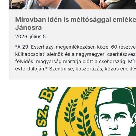
Mírovban idén is méltósággal emlék
Jánosra
2026. július 5.
*A 29. Esterházy-megemlékezésen közel 60 résztv
külkapcsolati alelnök és a nagymegyeri cserkészveze
felvidéki magyarság mártírja előtt a csehországi Mí
évfordulóján.* Szentmise, koszorúzás, közös éneklé
mindez ismét megerősítette: Esterházy János példája 