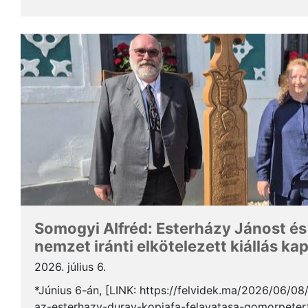
Somogyi Alfréd, a SZAKC elnöke a rendezvény kapcs
Somogyi Alfréd: Esterházy Jánost és
nemzet iránti elkötelezett kiállás ka
2026. július 6.
*Június 6-án, [LINK: https://felvidek.ma/2026/06/0
az-esterhazy-duray-kopjafa-felavatasa-gomorpeterf