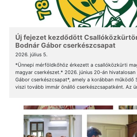
Új fejezet kezdődött Csallóközkürtön
Bodnár Gábor cserkészcsapat
2026. július 5.
*Ünnepi mérföldkőhöz érkezett a csallóközkürti mag
magyar cserkészet.* 2026. június 20-án hivatalosan 
Gábor cserkészcsapat*, amely a korábban működő S
viszi tovább immár önálló cserkészcsapatként. Az 
kezdődött a csallóközkürti római katolikus templomb