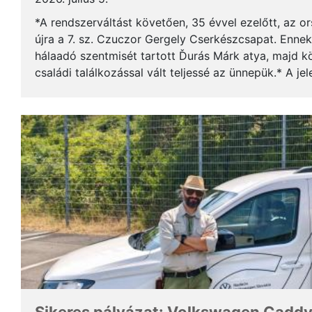
*A rendszerváltást követően, 35 évvel ezelőtt, az o
újra a 7. sz. Czuczor Gergely Cserkészcsapat. Enne
hálaadó szentmisét tartott Ďurás Márk atya, majd kö
családi találkozással vált teljessé az ünnepük.* A je
öregcserkészek és azok családtagjai, ...