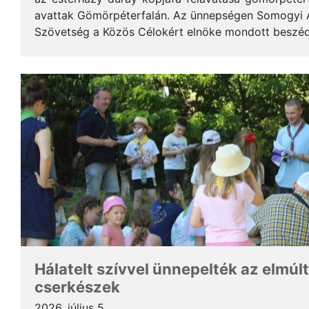
avattak Gömörpéterfalán. Az ünnepségen Somogyi Alf
Szövetség a Közös Célokért elnöke mondott beszéde
terjedelemben közöljük a gondolatait. * Tisztelt Hölg
Hálatelt szívvel ünnepelték az elmúlt
cserkészek
2026. július 5.