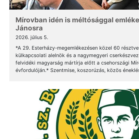
Mírovban idén is méltósággal emlék
Jánosra
2026. július 5.
*A 29. Esterházy-megemlékezésen közel 60 résztv
külkapcsolati alelnök és a nagymegyeri cserkészveze
felvidéki magyarság mártírja előtt a csehországi Mí
évfordulóján.* Szentmise, koszorúzás, közös éneklé
mindez ismét megerősítette: Esterházy János példája 