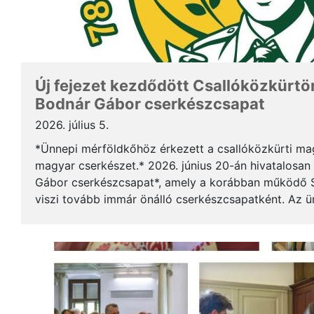
Új fejezet kezdődött Csallóközkürtön
Bodnár Gábor cserkészcsapat
2026. július 5.
*Ünnepi mérföldkőhöz érkezett a csallóközkürti mag
magyar cserkészet.* 2026. június 20-án hivatalosan 
Gábor cserkészcsapat*, amely a korábban működő S
viszi tovább immár önálló cserkészcsapatként. Az 
kezdődött a csallóközkürti római katolikus templomb