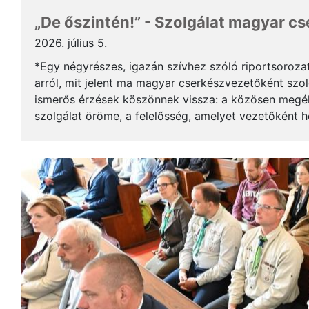
„De őszintén!” - Szolgálat magyar c
2026. július 5.
*Egy négyrészes, igazán szívhez szóló riportsoroza
arról, mit jelent ma magyar cserkészvezetőként szolg
ismerős érzések köszönnek vissza: a közösen megél
szolgálat öröme, a felelősség, amelyet vezetőként 
gyerekek mosolya, ami újra és újra értelmet ad a m..