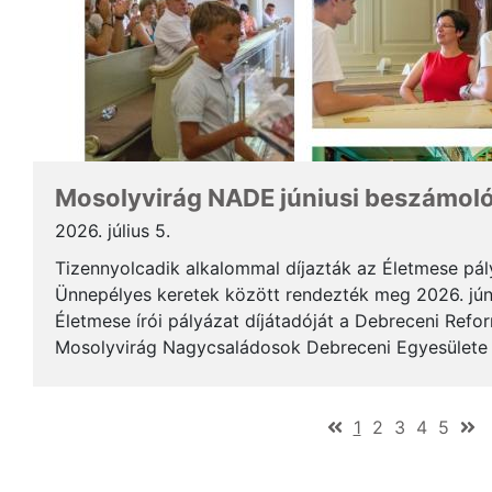
Mosolyvirág NADE júniusi beszámol
2026. július 5.
Tizennyolcadik alkalommal díjazták az Életmese pá
Ünnepélyes keretek között rendezték meg 2026. jún
Életmese írói pályázat díjátadóját a Debreceni Ref
Mosolyvirág Nagycsaládosok Debreceni Egyesülete á
immár nagykorúvá vált: tizennyolc év alatt tizennyol.
(current)
1
2
3
4
5