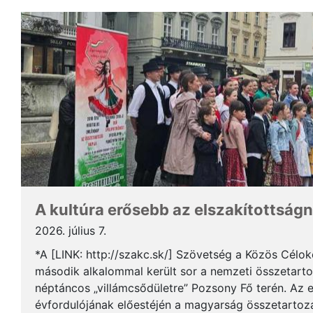
A kultúra erősebb az elszakítottságn
2026. július 7.
*A [LINK: http://szakc.sk/] Szövetség a Közös Cél
második alkalommal került sor a nemzeti összetart
néptáncos „villámcsődületre” Pozsony Fő terén. Az 
évfordulójának előestéjén a magyarság összetartozás