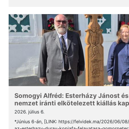
Somogyi Alfréd, a SZAKC elnöke a rendezvény kapcs
Somogyi Alfréd: Esterházy Jánost és
nemzet iránti elkötelezett kiállás ka
2026. július 6.
*Június 6-án, [LINK: https://felvidek.ma/2026/06/0
az-esterhazy-duray-kopjafa-felavatasa-gomorpeterf