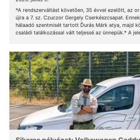
*A rendszerváltást követően, 35 évvel ezelőtt, az o
újra a 7. sz. Czuczor Gergely Cserkészcsapat. Enne
hálaadó szentmisét tartott Ďurás Márk atya, majd kö
családi találkozással vált teljessé az ünnepük.* A je
öregcserkészek és azok családtagjai, ...