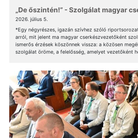
„De őszintén!” - Szolgálat magyar c
2026. július 5.
*Egy négyrészes, igazán szívhez szóló riportsoroza
arról, mit jelent ma magyar cserkészvezetőként szolg
ismerős érzések köszönnek vissza: a közösen megél
szolgálat öröme, a felelősség, amelyet vezetőként 
gyerekek mosolya, ami újra és újra értelmet ad a m..