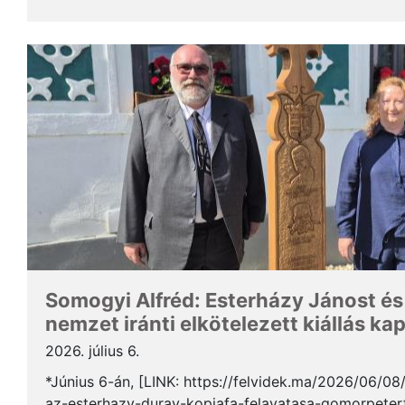
Somogyi Alfréd, a SZAKC elnöke a rendezvény kapcs
Somogyi Alfréd: Esterházy Jánost és
nemzet iránti elkötelezett kiállás ka
2026. július 6.
*Június 6-án, [LINK: https://felvidek.ma/2026/06/0
az-esterhazy-duray-kopjafa-felavatasa-gomorpeterf