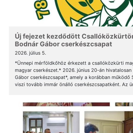
Új fejezet kezdődött Csallóközkürtön
Bodnár Gábor cserkészcsapat
2026. július 5.
*Ünnepi mérföldkőhöz érkezett a csallóközkürti mag
magyar cserkészet.* 2026. június 20-án hivatalosan 
Gábor cserkészcsapat*, amely a korábban működő S
viszi tovább immár önálló cserkészcsapatként. Az 
kezdődött a csallóközkürti római katolikus templomb