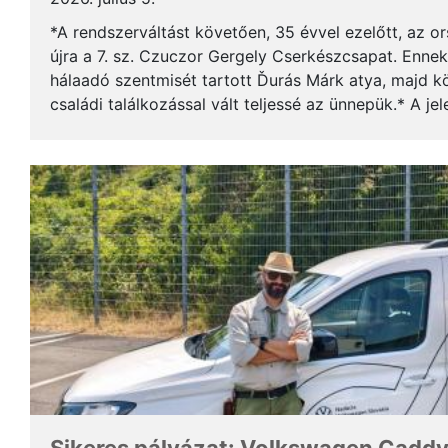
*A rendszerváltást követően, 35 évvel ezelőtt, az o
újra a 7. sz. Czuczor Gergely Cserkészcsapat. Enne
hálaadó szentmisét tartott Ďurás Márk atya, majd kö
családi találkozással vált teljessé az ünnepük.* A je
öregcserkészek és azok családtagjai, ...