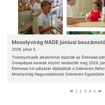
Mosolyvirág NADE júniusi beszámol
2026. július 5.
Tizennyolcadik alkalommal díjazták az Életmese pá
Ünnepélyes keretek között rendezték meg 2026. jún
Életmese írói pályázat díjátadóját a Debreceni Ref
Mosolyvirág Nagycsaládosok Debreceni Egyesülete á
immár nagykorúvá vált: tizennyolc év alatt tizennyol.
(current)
1
2
3
4
5