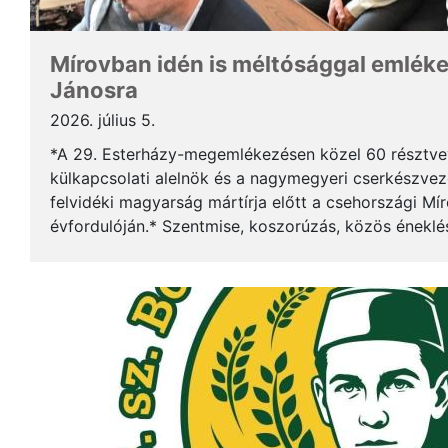
Mírovban idén is méltósággal emlék
Jánosra
2026. július 5.
*A 29. Esterházy-megemlékezésen közel 60 résztv
külkapcsolati alelnök és a nagymegyeri cserkészveze
felvidéki magyarság mártírja előtt a csehországi Mí
évfordulóján.* Szentmise, koszorúzás, közös éneklé
mindez ismét megerősítette: Esterházy János példája 