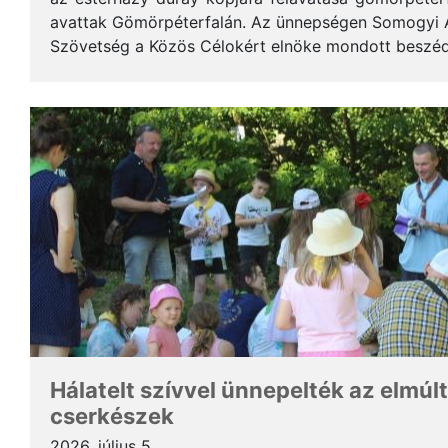
avattak Gömörpéterfalán. Az ünnepségen Somogyi Alf
Szövetség a Közös Célokért elnöke mondott beszéde
terjedelemben közöljük a gondolatait. * Tisztelt Hölg
Hálatelt szívvel ünnepelték az elmúlt
cserkészek
2026. július 5.