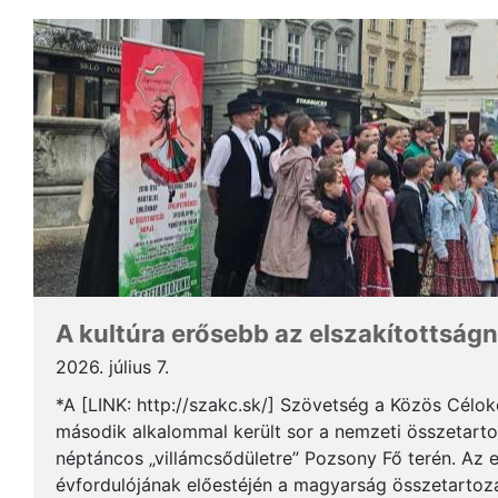
A kultúra erősebb az elszakítottságn
2026. július 7.
*A [LINK: http://szakc.sk/] Szövetség a Közös Cél
második alkalommal került sor a nemzeti összetart
néptáncos „villámcsődületre” Pozsony Fő terén. Az 
évfordulójának előestéjén a magyarság összetartozás