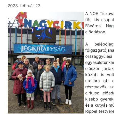
2023. február 22.
A NOE Tiszava
fős kis csapa
Fővárosi Nag
előadáson.
A belépőj
főigazgatójána
országgyűlés
egyesületünk
először járt
között is vo
utoljára ott
résztvevők s
cirkusz előa
kisebb gyerek
és a kutyás mű
Rippel testvér