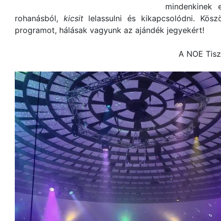
mindenkinek e
rohanásból,
kicsit
lelassulni és kikapcsolódni. Kös
programot, hálásak vagyunk az ajándék jegyekért!
A NOE Tiszavasvári Nagy