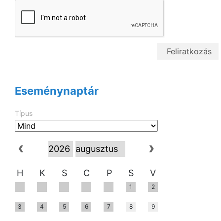
Eseménynaptár
Típus
H
K
S
C
P
S
V
1
2
3
4
5
6
7
8
9