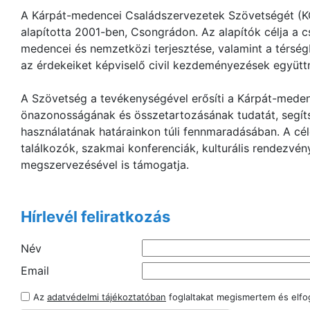
A Kárpát-medencei Családszervezetek Szövetségét (KC
alapította 2001-ben, Csongrádon. Az alapítók célja a c
medencei és nemzetközi terjesztése, valamint a térs
az érdekeiket képviselő civil kezdeményezések együt
A Szövetség a tevékenységével erősíti a Kárpát-mede
önazonosságának és összetartozásának tudatát, segít
használatának határainkon túli fennmaradásában. A cé
találkozók, szakmai konferenciák, kulturális rendezvé
megszervezésével is támogatja.
Hírlevél feliratkozás
Név
Email
Az
adatvédelmi tájékoztatóban
foglaltakat megismertem és elf