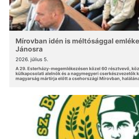
Mírovban idén is méltósággal emlék
Jánosra
2026. július 5.
A 29. Esterházy-megemlékezésen közel 60 résztvevő, kö
külkapcsolati alelnök és a nagymegyeri cserkészvezetők kép
magyarság mártírja előtt a csehországi Mírovban, halálán