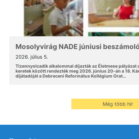
Mosolyvirág NADE júniusi beszámol
2026. július 5.
Tizennyolcadik alkalommal díjazták az Életmese pályázat
keretek között rendezték meg 2026. június 20-án a 18. Ká
díjátadóját a Debreceni Református Kollégium Orat…
Még több hír