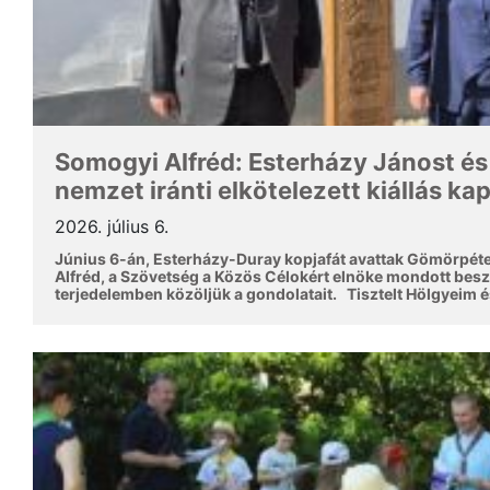
Somogyi Alfréd: Esterházy Jánost és
nemzet iránti elkötelezett kiállás ka
2026. július 6.
Június 6-án, Esterházy-Duray kopjafát avattak Gömörpét
Alfréd, a Szövetség a Közös Célokért elnöke mondott besz
terjedelemben közöljük a gondolatait. Tisztelt Hölgyeim 