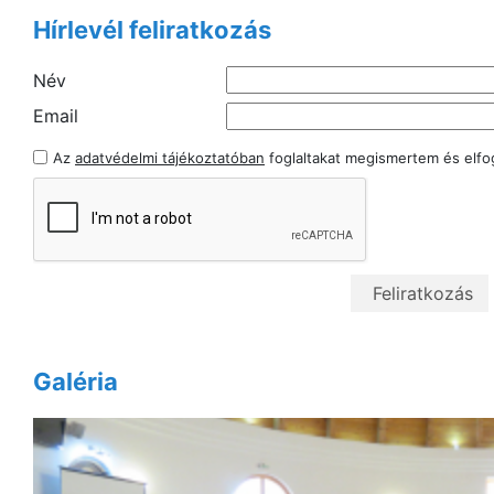
Hírlevél feliratkozás
Név
Email
Az
adatvédelmi tájékoztatóban
foglaltakat megismertem és elf
Galéria