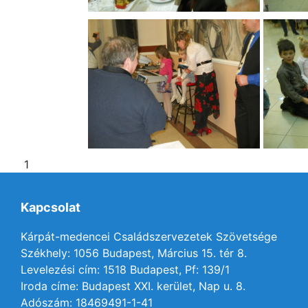
1
Kapcsolat
Kárpát-medencei Családszervezetek Szövetsége
Székhely: 1056 Budapest, Március 15. tér 8.
Levelezési cím: 1518 Budapest, Pf: 139/1
Iroda címe: Budapest XXI. kerület, Nap u. 8.
Adószám: 18469491-1-41