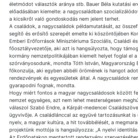
életmódot választók aránya stb. Bauer Béla kutatási 
előadásában kiemelte: a nagycsaládban szocializálódo
a kicsikről való gondoskodás nem jelent terhet.
A családok, a nagycsaládok példamutatását, az össze
segítő és erősítő szerepét emelte ki köszöntőjében K
Emberi Erőforrá­sok Minisztériuma Szociális, Családi és
főosztályvezetője, aki azt is hangsúlyozta, hogy támoga
kormány nemzetpolitikájában kiemelt helyet foglal el 
szórványosodunk, mondta Tóth István, Magyarország 
főkonzulja, aki egyben abbéli örömének is hangot adot
rendezvények és egyesületek által. A nagycsaládok re
gyarapodni fognak, mondta.
Hogy miért fontos a magyar nagycsaládosok között fel
nemzet egységes, azt nem lehet mesterségesen meghúz
válaszol Szabó Endre, a Kárpát-medencei Családszövet
ügyvivője. A családlánccal az együvé tartozásunkat i
nyelv, a magyar kultúra, a hit továbbélését, a megmara
projektünk mottója is hangsúlyozza: „A nyelvi identitás
Az Erdőpatakon megtartott rendezvény szervezésében ak