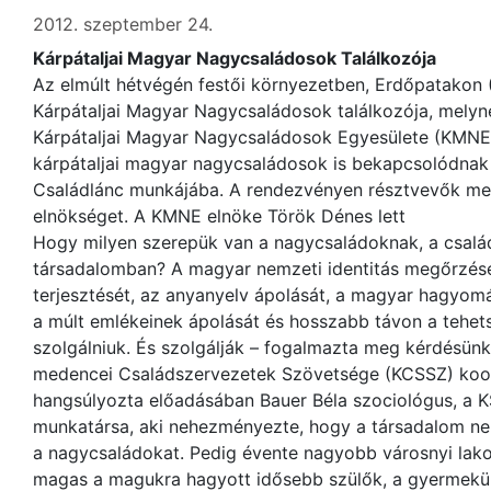
2012. szeptember 24.
Kárpátaljai Magyar Nagycsaládosok Találkozója
Az elmúlt hétvégén festői környezetben, Erdőpatakon (
Kárpátaljai Magyar Nagycsaládosok találkozója, melyn
Kárpátaljai Magyar Nagycsaládosok Egyesülete (KMNE
kárpátaljai magyar nagycsaládosok is bekapcsolódnak
Családlánc munkájába. A rendezvényen résztvevők meg
elnökséget. A KMNE elnöke Török Dénes lett
Hogy milyen szerepük van a nagycsaládoknak, a csalá
társadalomban? A magyar nemzeti identitás megőrzését
terjesztését, az anyanyelv ápolását, a magyar hagyo
a múlt emlékeinek ápolását és hosszabb távon a tehet
szolgálniuk. És szolgálják – fogalmazta meg kérdésünk
medencei Családszervezetek Szövetsége (KCSSZ) koord
hangsúlyozta előadásában Bauer Béla szociológus, a 
munkatársa, aki nehezményezte, hogy a társadalom ne
a nagycsaládokat. Pedig évente nagyobb városnyi lak
magas a magukra hagyott idősebb szülők, a gyermeküke