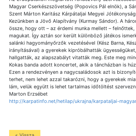
Magyar Cserkészszövetség (Popovics Pál elnök), a Sám
Szent Márton Karitász Kárpátaljai Megyei Jótékonysági
Kezünkben a Jövő Alapítvány (Kurmay Sándor). A háro
össze, hogy ott – az érdemi munka mellett – felnőttek,
magukat. Így aztán sor került különböző játékos isme
salánki hagyományőrzők vezetésével (Kész Barna, Kész
irányításával) a gyerekek kipróbálhatták ügyességüke
hallgatták, az alapszabályt vitatták meg. Este meg mi
Kokas banda adott koncertet, akik a táncházban is húzt
Ezen a rendezvényen a nagycsaládosok azt is bizonyít
terhet, nem lehet azzal takarózni, hogy a gyerekek mi
lám, velük együtt is lehet tartalmas időtöltést szervezni
Marton Erzsébet
http://karpatinfo.net/hetilap/ukrajna/karpataljai-magy
« Vissza