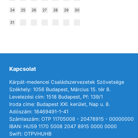
24
25
26
27
28
29
30
31
Kapcsolat
Kárpát-medencei Családszervezetek Szövetsége
Székhely: 1056 Budapest, Március 15. tér 8.
Levelezési cím: 1518 Budapest, Pf: 139/1
Iroda címe: Budapest XXI. kerület, Nap u. 8.
Adószám: 18469491-1-41
Számlaszám: OTP 11705008 - 20478915 - 00000000
IBAN: HU59 1170 5008 2047 8915 0000 0000
Swift: OTPVHUHB