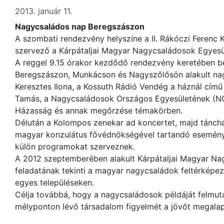
2013. január 11.
Nagycsaládos nap Beregszászon
A szombati rendezvény helyszíne a II. Rákóczi Ferenc K
szervező a Kárpátaljai Magyar Nagycsaládosok Egyesü
A reggel 9.15 órakor kezdődő rendezvény keretében 
Beregszászon, Munkácson és Nagyszőlősön alakult na
Keresztes Ilona, a Kossuth Rádió Vendég a háznál cím
Tamás, a Nagycsaládosok Országos Egyesületének (NOE
Házasság és annak megőrzése témakörben.
Délután a Kolompos zenekar ad koncertet, majd tánchá
magyar konzulátus fővédnökségével tartandó esemén
külön programokat szerveznek.
A 2012 szeptemberében alakult Kárpátaljai Magyar N
feladatának tekinti a magyar nagycsaládok feltérképez
egyes településeken.
Célja továbbá, hogy a nagycsaládosok példáját felmuta
mélyponton lévő társadalom figyelmét a jövőt megala