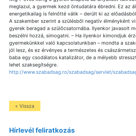
meglazul, a gyermek kezd öntudatára ébredni. Ez az ál
energetikailag is felnőtté válik – derült ki az előadásból
A szakember szerint a szülésből negatív élményként vi
gyerek beragad a szülőcsatornába. Ilyenkor javasolt m
beszélni hozzá, simogatni. – Ha ilyenkor kimondjuk érzé
gyermekünkkel való kapcsolatunkban – mondta a szakem
jól lesz, és ez érvényes a természetes és császármets
baba egy csodálatos katalizátor, de a mélyebb stressz
lehet szaksegítségre.
http://www.szabadsag.ro/szabadsag/servlet/szabadsa
« Vissza
Hírlevél feliratkozás