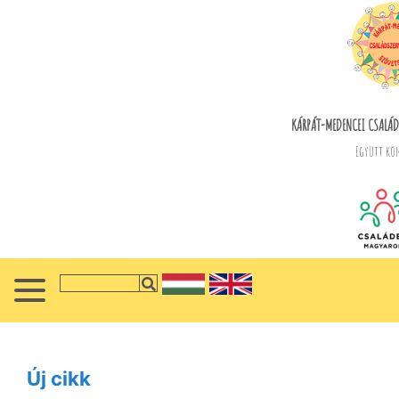
KÁRPÁT-MEDENCEI CSALÁDS
Együtt kön
Új cikk