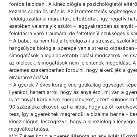
fontos feloldani. A kineziológia a pszichológiától elt
kezelés során és után is. Az izomtesztelés segítségév
feldolgozatlanul maradtak, elfojtódtak, így negatív ha
esetében valamelyik szülőt – leggyakrabban az anyát – 
feloldásra váró traumára, de feltétlenül szükséges kik
– A baba, ha nem tudja feldolgozni a stresszt, szülői 
hangsúlyos biológiai szerepe van a stressz oldásában –
simogatások a legalapvetőbb oldási módszerek, és csa
az ölelések, simogatások nem jelentenek megoldást. A k
érdemes szakemberhez fordulni, hogy elkerüljék a gy
elraktározódását.
– A gyerek 7 éves koráig energetikailag egységet képe
ilyenkor, hanem arról, hogy az anya érzi, mi van a gyer
is az anyját körülvevő energiaburkot, ezért különösen 
90 százaléka elköveti azt a hibát, hogy az őt körülvev
tesz, így a gyereknek megrendül a bizalma benne – bes
kineziológus, leszögezve, hogy a kineziológia lényege
megváltoztatása.
Míg 7 éves korig a gyerek állapota az anyukáét tükrözi