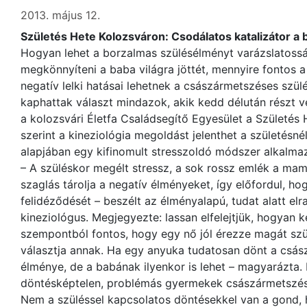
2013. május 12.
Születés Hete Kolozsváron: Csodálatos katalizátor a b
Hogyan lehet a borzalmas szülésélményt varázslatossá 
megkönnyíteni a baba világra jöttét, mennyire fontos a
negatív lelki hatásai lehetnek a császármetszéses szü
kaphattak választ mindazok, akik kedd délután részt v
a kolozsvári Életfa Családsegítő Egyesület a Születés
szerint a kineziológia megoldást jelenthet a születésné
alapjában egy kifinomult stresszoldó módszer alkalmaz
– A szüléskor megélt stressz, a sok rossz emlék a ma
szaglás tárolja a negatív élményeket, így előfordul, h
felidéződését – beszélt az élményalapú, tudat alatt elr
kineziológus. Megjegyezte: lassan elfelejtjük, hogyan k
szempontból fontos, hogy egy nő jól érezze magát szül
választja annak. Ha egy anyuka tudatosan dönt a csás
élménye, de a babának ilyenkor is lehet – magyarázta. 
döntésképtelen, problémás gyermekek császármetszéss
Nem a szüléssel kapcsolatos döntésekkel van a gond, 