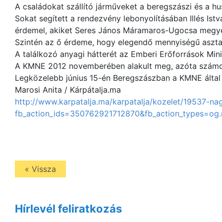
A családokat szállító járműveket a beregszászi és a husz
Sokat segített a rendezvény lebonyolításában Illés Istv
érdemel, akiket Seres János Máramaros-Ugocsa megyei 
Szintén az ő érdeme, hogy elegendő mennyiségű asztal 
A találkozó anyagi hátterét az Emberi Erőforrások Mi
A KMNE 2012 novemberében alakult meg, azóta számos
Legközelebb június 15-én Beregszászban a KMNE által
Marosi Anita / Kárpátalja.ma
http://www.karpatalja.ma/karpatalja/kozelet/19537-na
fb_action_ids=350762921712870&fb_action_types
« Vissza
Hírlevél feliratkozás