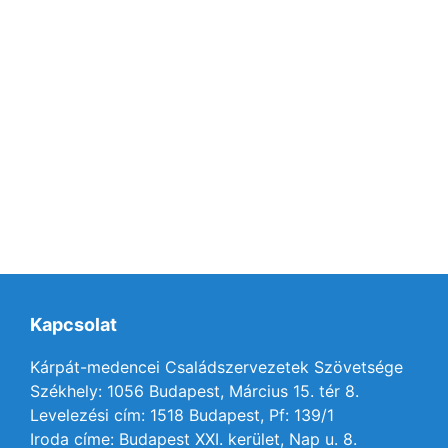
Kapcsolat
Kárpát-medencei Családszervezetek Szövetsége
Székhely: 1056 Budapest, Március 15. tér 8.
Levelezési cím: 1518 Budapest, Pf: 139/1
Iroda címe: Budapest XXI. kerület, Nap u. 8.