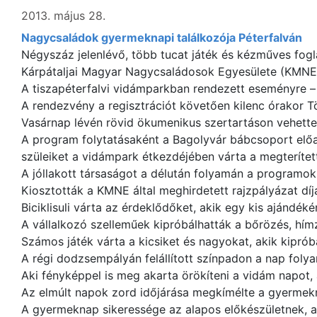
2013. május 28.
Nagycsaládok gyermeknapi találkozója Péterfalván
Négyszáz jelenlévő, több tucat játék és kézműves fogla
Kárpátaljai Magyar Nagycsaládosok Egyesülete (KMNE
A tiszapéterfalvi vidámparkban rendezett eseményre –
A rendezvény a regisztrációt követően kilenc órakor 
Vasárnap lévén rövid ökumenikus szertartáson vehettek
A program folytatásaként a Bagolyvár bábcsoport előad
szüleiket a vidámpark étkezdéjében várta a megterített
A jóllakott társaságot a délután folyamán a programok
Kiosztották a KMNE által meghirdetett rajzpályázat díja
Biciklisuli várta az érdeklődőket, akik egy kis ajándé
A vállalkozó szelleműek kipróbálhatták a bőrözés, hím
Számos játék várta a kicsiket és nagyokat, akik kiprób
A régi dodzsempályán felállított színpadon a nap fol
Aki fényképpel is meg akarta örökíteni a vidám napot,
Az elmúlt napok zord időjárása megkímélte a gyermekna
A gyermeknap sikeressége az alapos előkészületnek,