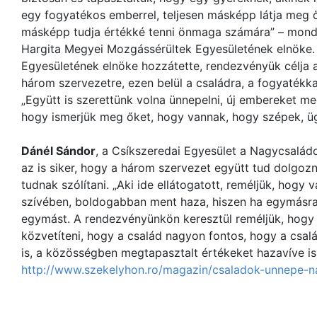
egy fogyatékos emberrel, teljesen másképp látja meg őt
másképp tudja értékké tenni önmaga számára” – mond
Hargita Megyei Mozgássérültek Egyesületének elnöke
Egyesületének elnöke hozzátette, rendezvényük célja 
három szervezetre, ezen belül a családra, a fogyatékkal
„Együtt is szerettünk volna ünnepelni, új embereket me
hogy ismerjük meg őket, hogy vannak, hogy szépek, ü
Dánél Sándor
, a Csíkszeredai Egyesület a Nagycsalá
az is siker, hogy a három szervezet együtt tud dolgoz
tudnak szólítani. „Aki ide ellátogatott, reméljük, hogy 
szívében, boldogabban ment haza, hiszen ha egymásra
egymást. A rendezvényünkön keresztül reméljük, hogy 
közvetíteni, hogy a család nagyon fontos, hogy a csal
is, a közösségben megtapasztalt értékeket hazavíve i
http://www.szekelyhon.ro/magazin/csaladok-unnepe-