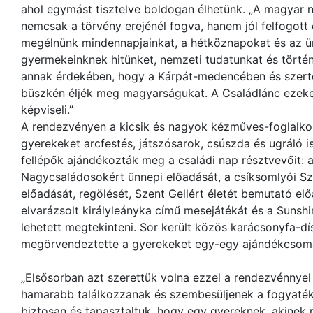
ahol egymást tisztelve boldogan élhetünk. „A magyar n
nemcsak a törvény erejénél fogva, hanem jól felfogott ér
megélnünk mindennapjainkat, a hétköznapokat és az ü
gyermekeinknek hitünket, nemzeti tudatunkat és történ
annak érdekében, hogy a Kárpát-medencében és szert
büszkén éljék meg magyarságukat. A Családlánc ezeket
képviseli.”
A rendezvényen a kicsik és nagyok kézműves-foglalko
gyerekeket arcfestés, játszósarok, csúszda és ugráló 
fellépők ajándékozták meg a családi nap résztvevőit: 
Nagycsaládosokért ünnepi előadását, a csíksomlyói Sz
előadását, regölését, Szent Gellért életét bemutató el
elvarázsolt királyleányka című mesejátékát és a Sunsh
lehetett megtekinteni. Sor került közös karácsonyfa-dí
megörvendeztette a gyerekeket egy-egy ajándékcsom
„Elsősorban azt szerettük volna ezzel a rendezvénnyel 
hamarabb találkozzanak és szembesüljenek a fogyaték
biztosan és tapasztaltuk, hogy egy gyereknek, akinek ni