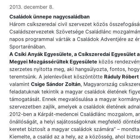
2013. december 8.
Családok ünnepe nagycsaládban
Három csíkszeredai civil szervezet közös összefogás
Családszervezetek Szövetsége Családlánc mozgalmá
napos programmal várták a Családok Adventjére az ér
Sportarénában.
A Csíki Anyák Egyesülete, a Csíkszeredai Egyesület a
Megyei Mozgássérültek Egyesülete
közös rendezvén
szerzetes nyitotta meg, aki hangsúlyozta, fontos, ho
teremtsünk. A jelenlevőket köszöntötte
Ráduly Róbert
valamint
Csige Sándor Zoltán
, Magyarország csíkszere
feladatuknak tekintik a magyar családok életének figye
támogatását. Ennek megvalósulása a magyar kormányon
szervezetben zajlik, amelyek a családok életének adnak 
2012-ben a Kárpát-medencei Családlánc mozgalom, am
önállóságát, a helyi sajátosságoknak megfelelő dönté
keretet biztosít a magyar családok számára” – mondta 
Kiemelte, a család az a hely, az a közösség, ahol biz