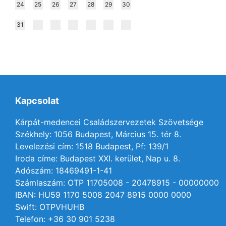
24
25
26
27
28
29
30
31
Kapcsolat
Kárpát-medencei Családszervezetek Szövetsége
Székhely: 1056 Budapest, Március 15. tér 8.
Levelezési cím: 1518 Budapest, Pf: 139/1
Iroda címe: Budapest XXI. kerület, Nap u. 8.
Adószám: 18469491-1-41
Számlaszám: OTP 11705008 - 20478915 - 00000000
IBAN: HU59 1170 5008 2047 8915 0000 0000
Swift: OTPVHUHB
Telefon: +36 30 901 5238