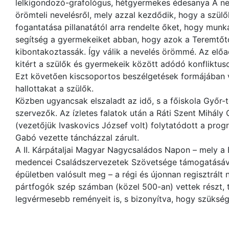
lelkigondozó-grafológus, hétgyermekes édesanya A ne
örömteli nevelésről, mely azzal kezdődik, hogy a szülő
fogantatása pillanatától arra rendelte őket, hogy mun
segítség a gyermekeiket abban, hogy azok a Teremtőt
kibontakoztassák. Így válik a nevelés örömmé. Az elő
kitért a szülők és gyermekeik között adódó konfliktus
Ezt követően kiscsoportos beszélgetések formájában v
hallottakat a szülők.
Közben ugyancsak elszaladt az idő, s a főiskola Győr-
szervezők. Az ízletes falatok után a Ráti Szent Mihál
(vezetőjük Ivaskovics József volt) folytatódott a progr
Gabó vezette táncházzal zárult.
A II. Kárpátaljai Magyar Nagycsaládos Napon – mely a 
medencei Családszervezetek Szövetsége támogatásával, 
épületben valósult meg – a régi és újonnan regisztrált
pártfogók szép számban (közel 500-an) vettek részt, 
legvérmesebb reményeit is, s bizonyítva, hogy szükség