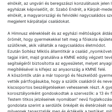
elnökét, az ungvári és beregszászi konzulátusok jelen l
egyházak képviselőit, dr. Szabó Endrét, a Kárpát-me
elnökét, a magyarországi és felvidéki nagycsaládos sze
megjelent kárpátaljai családokat.
A Himnusz eléneklését és az egyházi méltóságok áldásá
örömét, hogy gyermekekkel telt meg a főiskola épülete,
szülőknek, akik vállalták a nagycsaládos életmódot.
Ezután Soltész Miklós államtitkár a család „nyomkövető
tagjai iránt, majd gratulálva a KMNE eddig végzett t
segítségéről biztosította az egyesületet, melyet anyagi 
megítélésével is kifejez az anyaország a KMNE felé.
A köszöntők után a már toporgó és fészkelődő gyerm
vették pártfogásukba, hogy a szülők családról és neve
kiscsoportos beszélgetéseken vehessenek részt. A gy
korosztályonként gondoskodtak a szervezők: a 13 év fe
Testem titkos jelzéseinek nyomában" nevű foglalkozás
gondolata szerint a serdülők önképét és életérzését
milyennek tapasztalják meg és értékelik a testüket, mil