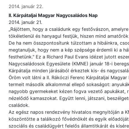
2014. január 22.
II. Kárpátaljai Magyar Nagycsaládos Nap
2014. január 21.
„Rájöttem, hogy a családunk egy festővászon, amelyr
tökéletlenül és hanyagul festjük, hiszen mind amatőrö
De ha nem összpontosítunk túlzottam a hibáinkra, csod
megtanuljuk, hogy nem a kép szépsége érdemli ki a há
festhetünk." Ez a Richard Paul Evans idézet jutott es
Nagycsaládosok Egyesülete (KMNE) január 18-i beregsz
Kárpátalja minden járásából érkeztek kis- és nagycsal
Öröm volt látni a II. Rákóczi Ferenc Kárpátaljai Magyar 
termeit második alkalommal ellepő sokaságot: anyukák
nagyobb gyermekeket kézen fogva vezető apukákat, r
nézelődő kamaszokat. Együtt lenni, játszani, beszélget
családok.
Az egész napos rendezvény hivatalos megnyitóján a 
köszöntötte a találkozó fővédnökét és egyik előadóját
szociális és családügyért felelős államtitkárát és kísére