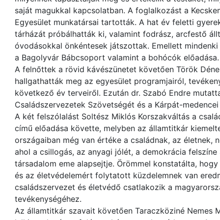
saját magukkal kapcsolatban. A foglalkozást a Kecsk
Egyesület munkatársai tartották. A hat év feletti gye
tárházát próbálhatták ki, valamint fodrász, arcfestő ál
óvodásokkal önkéntesek játszottak. Emellett mindenki 
a Bagolyvár Bábcsoport valamint a bohócók előadása.
A felnőttek a rövid kávészünetet követően Török Dén
hallgathatták meg az egyesület programjairól, tevékenys
következő év terveiről. Ezután dr. Szabó Endre mutat
Családszervezetek Szövetségét és a Kárpát-medencei
A két felszólalást Soltész Miklós Korszakváltás a csa
című előadása követte, melyben az államtitkár kiemel
országaiban még van értéke a családnak, az életnek, 
ahol a csillogás, az anyagi jólét, a demokrácia felszíne
társadalom eme alapsejtje. Örömmel konstatálta, hogy
és az életvédelemért folytatott küzdelemnek van ered
családszervezet és életvédő csatlakozik a magyarorszá
tevékenységéhez.
Az államtitkár szavait követően Taraczköziné Nemes M