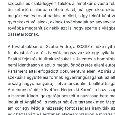
szociális és családügyért felelős államtitkár olvasta fe
összetartó családban nőhetnek fel, már gyerekkorukb
megőrzése és továbbadása mellett, s így felnőttként v
gyerekeket vállalnak, akinek továbbadják az anyanyel
továbbá megtanítják nekik azt is, hogy szerte a világb
összetartoznak.
A továbbiakban dr. Szabó Endre, a KCSSZ elnöke nyitó
felolvastak és a résztvevők megszavaztak egy nyilatko
Ezáltal fejezték ki tiltakozásukat a Jelentés a homofóbi
nemi identitáson alapuló megkülönböztetés elleni euró
Parlament által elfogadott dokumentum ellen. Az írás u
szexuális együttélési formák egyenrangúságának az elf
ország hagyományaira, illetve társadalmi beállítottságá
A demonstrációt követően Herjeczki Kornél, a házassá
a Harmat Kiadó igazgatója beszélt a házasság hete mo
indult el Angliából, s melyet hét éve tartanak meg Ma
amikor egy hétig a házasság fontosságára irányítják a
egy házaspárt választanak Magyarországon a mozgalom