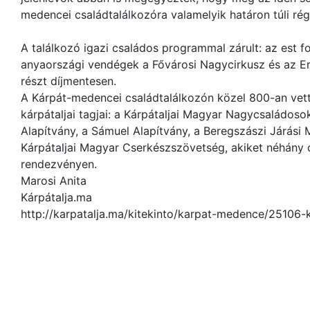
medencei családtalálkozóra valamelyik határon túli rég
A találkozó igazi családos programmal zárult: az est f
anyaországi vendégek a Fővárosi Nagycirkusz és az Er
részt díjmentesen.
A Kárpát-medencei családtalálkozón közel 800-an vett
kárpátaljai tagjai: a Kárpátaljai Magyar Nagycsaládos
Alapítvány, a Sámuel Alapítvány, a Beregszászi Járási M
Kárpátaljai Magyar Cserkészszövetség, akiket néhány c
rendezvényen.
Marosi Anita
Kárpátalja.ma
http://karpatalja.ma/kitekinto/karpat-medence/25106-