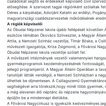
családokat segítő és érdekeiket képviselő civil szer
elősegítése. A szervezet tagjai régiónként szólaltak fel
Dénes a kárpátaljai, Adorjáni Katalin az erdélyi, Pogány
magyarországi családszervezetek működésének eredmé
A régiók képviselői
Az Óbudai Népzenei Iskola újabb fellépését követően 
eszköze témában Ókovács Szilveszter, a Magyar Állam
Attila, a Nemzeti Színház vezetője, Tímár Böske, a C
művészeti igazgatója, Kriza Zsigmond, a Fővárosi Nag
Óbudai Népzenei Iskola vezetője szólalt fel.
A művészeti intézmények vezetői valamennyien hangsú
gyermekprogramok kezdeményezésének fontosságát, b
jellegű programjairól. A Magyar Állami Operában a tav
tanulóját látták vendégül, a Nemzeti Színházban a na
ülhettek be díjmentesen. A Csillagszemű Gyermektánc
segítségével arra törekszik,hogy minél több gyermek,
a még elevenen élő néptánc és népzene hagyományával,
épüljön be a mindennapi életükbe.
A Fővárosi Nagycirkusz is igyekszik kedvezményes je