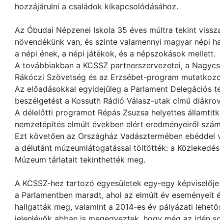
hozzájárulni a családok kikapcsolódásához.
Az Óbudai Népzenei Iskola 35 éves múltra tekint vissza
növendékünk van, és szinte valamennyi magyar népi ha
a népi ének, a népi játékok, és a népszokások mellett.
A továbbiakban a KCSSZ partnerszervezetei, a Nagycs
Rákóczi Szövetség és az Erzsébet-program mutatkozo
Az előadásokkal egyidejűleg a Parlament Delegációs t
beszélgetést a Kossuth Rádió Válasz-utak című diákrov
A délelőtti programot Répás Zsuzsa helyettes államtitk
nemzetépítés elmúlt években elért eredményeiről szám
Ezt követően az Országház Vadásztermében ebéddel vá
a délutánt múzeumlátogatással töltötték: a Közlekedés
Múzeum tárlatait tekinthették meg.
A KCSSZ-hez tartozó egyesületek egy-egy képviselője
a Parlamentben maradt, ahol az elmúlt év eseményeit 
hallgatták meg, valamint a 2014-es év pályázati lehető
jelenlévők abban is megegyeztek, hogy még az idén so