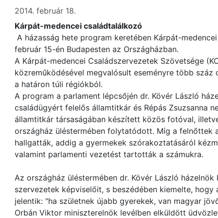
2014. február 18.
Kárpát-medencei családtalálkozó
A házasság hete program keretében Kárpát-medencei c
február 15-én Budapesten az Országházban.
A Kárpát-medencei Családszervezetek Szövetsége (K
közreműködésével megvalósult eseményre több száz c
a határon túli régiókból.
A program a parlament lépcsőjén dr. Kövér László házel
családügyért felelős államtitkár és Répás Zsuzsanna ne
államtitkár társaságában készített közös fotóval, illet
országház üléstermében folytatódott. Míg a felnőttek
hallgatták, addig a gyermekek szórakoztatásáról kéz
valamint parlamenti vezetést tartották a számukra.
Az országház üléstermében dr. Kövér László házelnök
szervezetek képviselőit, s beszédében kiemelte, hogy
jelentik: "ha születnek újabb gyerekek, van magyar jövő,
Orbán Viktor miniszterelnök levélben elküldött üdvözle