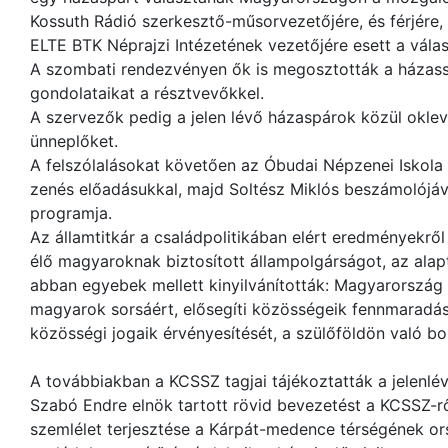
Kossuth Rádió szerkesztő-műsorvezetőjére, és férjére
ELTE BTK Néprajzi Intézetének vezetőjére esett a válas
A szombati rendezvényen ők is megosztották a házasság
gondolataikat a résztvevőkkel.
A szervezők pedig a jelen lévő házaspárok közül oklev
ünneplőket.
A felszólalásokat követően az Óbudai Népzenei Iskola
zenés előadásukkal, majd Soltész Miklós beszámolójáva
programja.
Az államtitkár a családpolitikában elért eredményekről
élő magyaroknak biztosított állampolgárságot, az alap
abban egyebek mellett kinyilvánították: Magyarország f
magyarok sorsáért, elősegíti közösségeik fennmaradásá
közösségi jogaik érvényesítését, a szülőföldön való bo
A továbbiakban a KCSSZ tagjai tájékoztatták a jelenlév
Szabó Endre elnök tartott rövid bevezetést a KCSSZ-rő
szemlélet terjesztése a Kárpát-medence térségének or