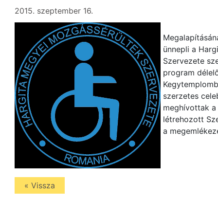
2015. szeptember 16.
Megalapításán
ünnepli a Harg
Szervezete sz
program délelő
Kegytemplomba
szerzetes cele
meghívottak a
létrehozott Sz
a megemlékezé
« Vissza