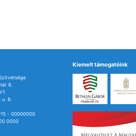
Kiemelt támogatóink
 Szövetsége
tér 8.
9/1
 u. 8.
915 - 00000000
00 0000