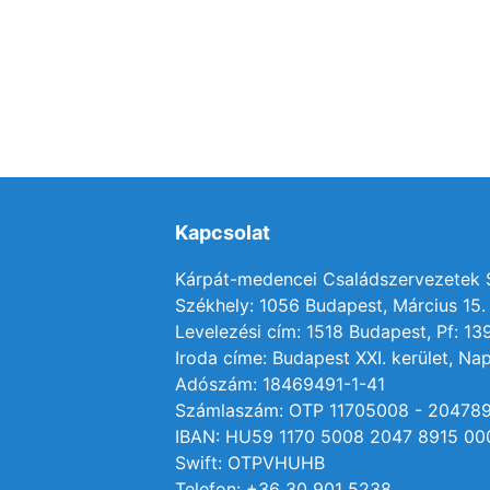
Kapcsolat
Kárpát-medencei Családszervezetek
Székhely: 1056 Budapest, Március 15. 
Levelezési cím: 1518 Budapest, Pf: 13
Iroda címe: Budapest XXI. kerület, Nap
Adószám: 18469491-1-41
Számlaszám: OTP 11705008 - 20478
IBAN: HU59 1170 5008 2047 8915 00
Swift: OTPVHUHB
Telefon: +36 30 901 5238