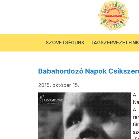
SZÖVETSÉGÜNK
TAGSZERVEZETEINK
Babahordozó Napok Csíksze
2015. október 15.
A 
Na
A
re
fi
sz