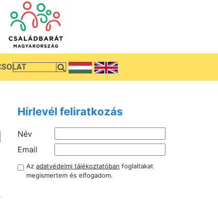
CSOLAT
Hírlevél feliratkozás
Név
ó
Email
.
Az
adatvédelmi tájékoztatóban
foglaltakat
ó
megismertem és elfogadom.
,
s
t