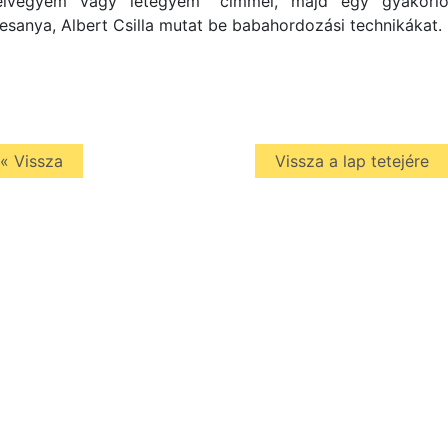
elvegyem vagy letegyem” címmel, majd egy gyakorl
esanya, Albert Csilla mutat be babahordozási technikákat.
« Vissza
Vissza a lap tetejére