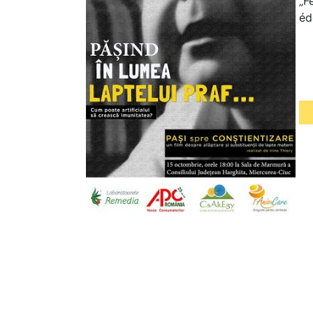
„F
éd