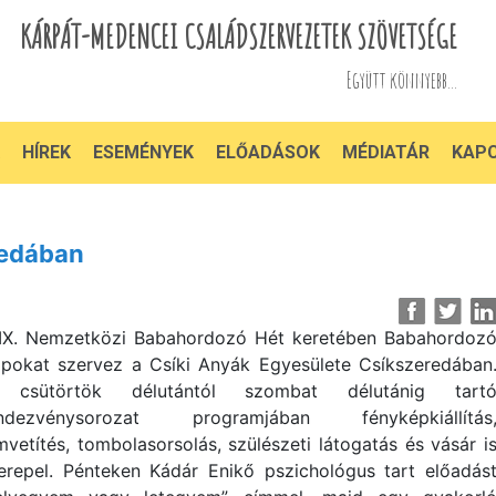
KÁRPÁT-MEDENCEI CSALÁDSZERVEZETEK SZÖVETSÉGE
Együtt könnyebb...
HÍREK
ESEMÉNYEK
ELŐADÁSOK
MÉDIATÁR
KAP
redában
IX. Nemzetközi Babahordozó Hét keretében Babahordoz
pokat szervez a Csíki Anyák Egyesülete Csíkszeredában
 csütörtök délutántól szombat délutánig tart
ndezvénysorozat programjában fényképkiállítás
lmvetítés, tombolasorsolás, szülészeti látogatás és vásár i
erepel. Pénteken Kádár Enikő pszichológus tart előadás