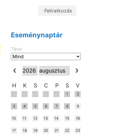
ó
Eseménynaptár
Típus
H
K
S
C
P
S
V
1
2
3
4
5
6
7
8
9
10
11
12
13
14
15
16
17
18
19
20
21
22
23