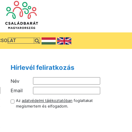
CSOLAT
Hírlevél feliratkozás
Név
Email
A
Az
adatvédelmi tájékoztatóban
foglaltakat
k
megismertem és elfogadom.
i
a
t