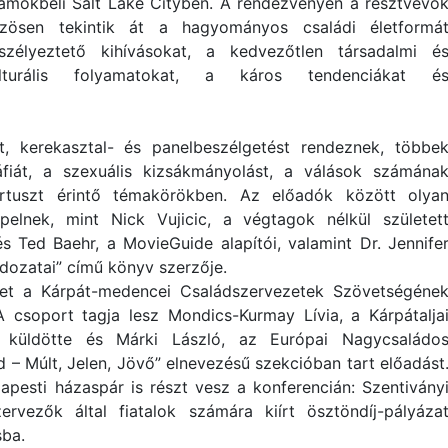
lamokbeli Salt Lake Cityben. A rendezvényen a résztvevő
zösen tekintik át a hagyományos családi életformá
szélyeztető kihívásokat, a kedvezőtlen társadalmi é
lturális folyamatokat, a káros tendenciákat é
, kerekasztal- és panelbeszélgetést rendeznek, többe
áfiát, a szexuális kizsákmányolást, a válások számána
rtuszt érintő témakörökben. Az előadók között olya
pelnek, mint Nick Vujicic, a végtagok nélkül születet
s Ted Baehr, a MovieGuide alapítói, valamint Dr. Jennife
dozatai” című könyv szerzője.
ket a Kárpát-medencei Családszervezetek Szövetségéne
A csoport tagja lesz Mondics-Kurmay Lívia, a Kárpátalja
 küldötte és Márki László, az Európai Nagycsaládo
d – Múlt, Jelen, Jövő” elnevezésű szekcióban tart előadást
apesti házaspár is részt vesz a konferencián: Szentivány
vezők által fiatalok számára kiírt ösztöndíj-pályáza
sba.