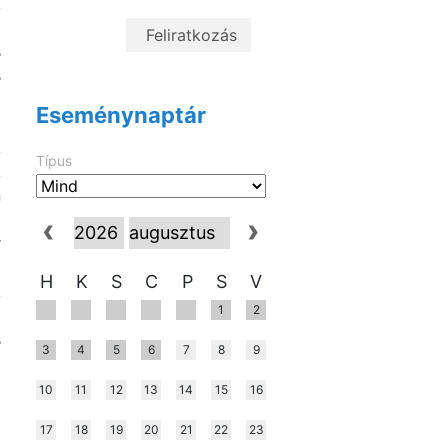
k
t
s
s
Eseménynaptár
k
Típus
k
n
t
r
H
K
S
C
P
S
V
k
1
2
i
s
3
4
5
6
7
8
9
.
i
10
11
12
13
14
15
16
t
17
18
19
20
21
22
23