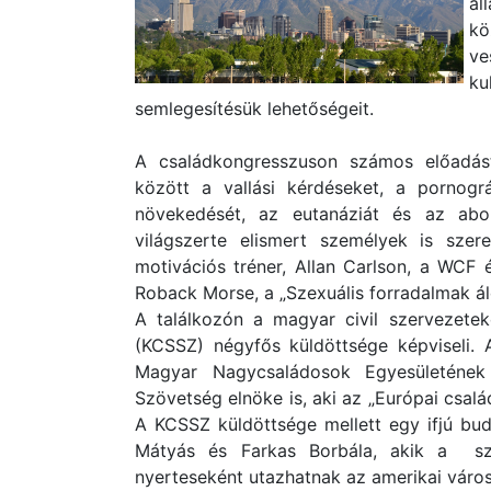
ál
kö
ve
ku
semlegesítésük lehetőségeit.
A családkongresszuson számos előadást
között a vallási kérdéseket, a pornogr
növekedését, az eutanáziát és az abo
világszerte elismert személyek is szere
motivációs tréner, Allan Carlson, a WCF é
Roback Morse, a „Szexuális forradalmak ál
A találkozón a magyar civil szervezete
(KCSSZ) négyfős küldöttsége képviseli. 
Magyar Nagycsaládosok Egyesületének
Szövetség elnöke is, aki az „Európai csalá
A KCSSZ küldöttsége mellett egy ifjú bud
Mátyás és Farkas Borbála, akik a szer
nyerteseként utazhatnak az amerikai váro