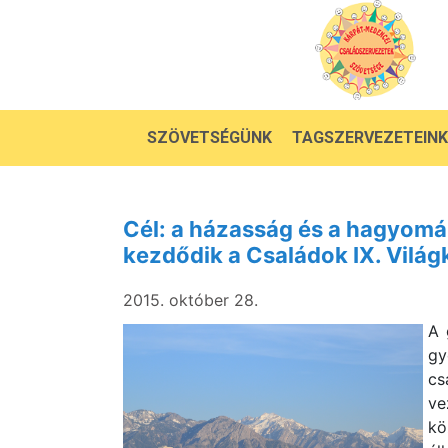
SZÖVETSÉGÜNK
TAGSZERVEZETEINK
Cél: a házasság és a hagyom
kezdődik a Családok IX. Vilá
2015. október 28.
A 
gy
cs
ve
kö