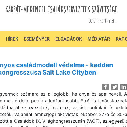
KÁRPÁT-MEDENCEI CSALÁDSZERVEZETEK SZÖVETSÉGE
Együtt könnyebb...
HÍREK
ESEMÉNYEK
ELŐADÁSOK
MÉDIATÁR
KAP
ányos családmodell védelme - kedden
gkongresszusa Salt Lake Cityben
gyermek számára az a legjobb, ha anya és apa neveli. 
ermek érdeke pedig a legfontosabb. Erről is tanácskozna
aládbarát szervezetek, tudósok, vallási, politikai és üzlet
zetők, valamint emberjogi aktivisták október 27-e és 30-
zött a Családok IX. Világkongresszusán (WCF), az egyesül