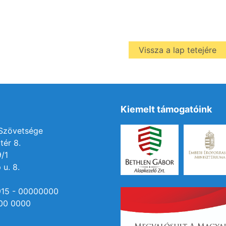
Vissza a lap tetejére
Kiemelt támogatóink
 Szövetsége
tér 8.
9/1
 u. 8.
915 - 00000000
00 0000