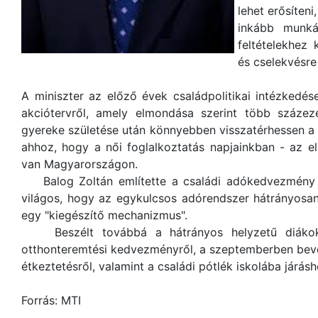
lehet erősíteni
inkább munká
feltételekhez 
és cselekvésre
A miniszter az előző évek családpolitikai intézkedé
akciótervről, amely elmondása szerint több száze
gyereke születése után könnyebben visszatérhessen a 
ahhoz, hogy a női foglalkoztatás napjainkban - az e
van Magyarországon.
Balog Zoltán említette a családi adókedvezmény r
világos, hogy az egykulcsos adórendszer hátrányosan é
egy "kiegészítő mechanizmus".
Beszélt továbbá a hátrányos helyzetű diákokna
otthonteremtési kedvezményről, a szeptemberben beve
étkeztetésről, valamint a családi pótlék iskolába járásh
Forrás: MTI