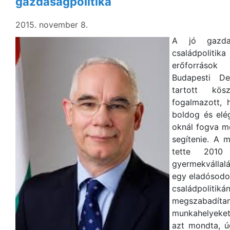
gazdaságpolitika
2015. november 8.
A jó gazda
családpoliti
erőforrás
Budapesti De
tartott kös
fogalmazott, 
boldog és elég
oknál fogva m
segítenie. A 
tette 2010
gyermekválla
egy eladósodot
családpoliti
megszabadí
munkahelyeket 
azt mondta, ú