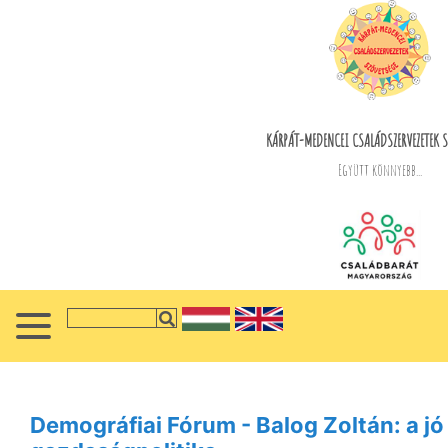
KÁRPÁT-MEDENCEI CSALÁDSZERVEZETEK S
Együtt könnyebb...
Demográfiai Fórum - Balog Zoltán: a jó 