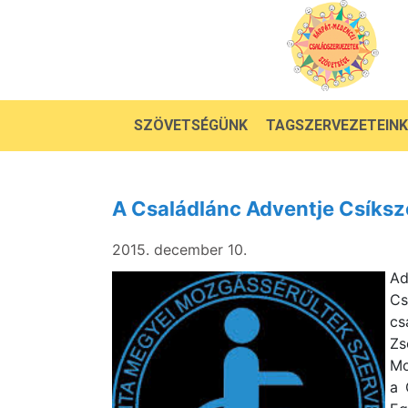
SZÖVETSÉGÜNK
TAGSZERVEZETEINK
A Családlánc Adventje Csíks
2015. december 10.
Ad
C
cs
Zs
Mo
a 