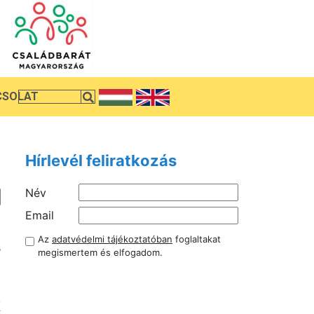
CSOLAT
Hírlevél feliratkozás
Név
i
Email
z
Az
adatvédelmi tájékoztatóban
foglaltakat
s
megismertem és elfogadom.
i
z
k