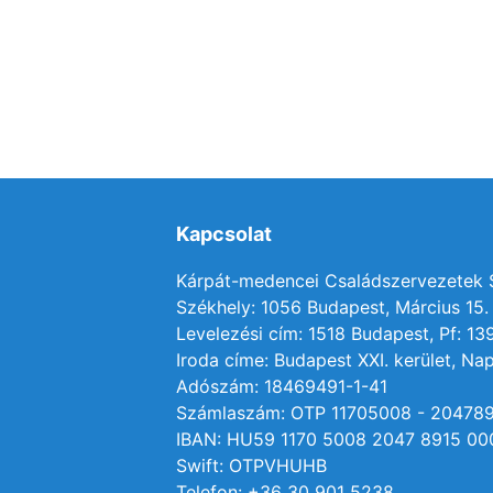
Kapcsolat
Kárpát-medencei Családszervezetek
Székhely: 1056 Budapest, Március 15. 
Levelezési cím: 1518 Budapest, Pf: 13
Iroda címe: Budapest XXI. kerület, Nap
Adószám: 18469491-1-41
Számlaszám: OTP 11705008 - 20478
IBAN: HU59 1170 5008 2047 8915 00
Swift: OTPVHUHB
Telefon: +36 30 901 5238