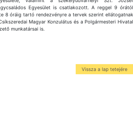
yesülete, valamint a székelyudvarhelyi Szt. Józse
gycsaládos Egyesület is csatlakozott. A reggel 9 órátó
te 8 óráig tartó rendezvényre a tervek szerint ellátogatna
Csíkszeredai Magyar Konzulátus és a Polgármesteri Hivata
zető munkatársai is.
Vissza a lap tetejére