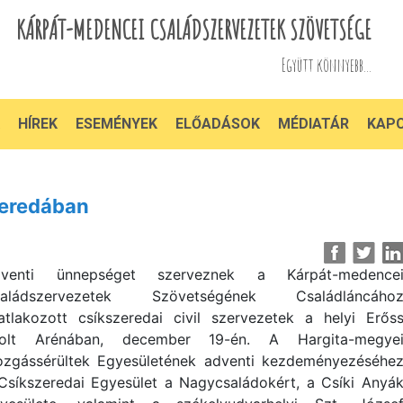
KÁRPÁT-MEDENCEI CSALÁDSZERVEZETEK SZÖVETSÉGE
Együtt könnyebb...
HÍREK
ESEMÉNYEK
ELŐADÁSOK
MÉDIATÁR
KAP
zeredában
venti ünnepséget szerveznek a Kárpát-medence
saládszervezetek Szövetségének Családláncáho
atlakozott csíkszeredai civil szervezetek a helyi Erős
olt Arénában, december 19-én. A Hargita-megye
zgássérültek Egyesületének adventi kezdeményezéséhe
Csíkszeredai Egyesület a Nagycsaládokért, a Csíki Anyá