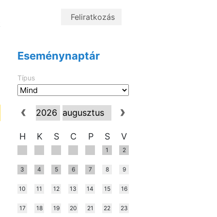
f
l
k
l
Eseménynaptár
Típus
H
K
S
C
P
S
V
1
2
3
4
5
6
7
8
9
10
11
12
13
14
15
16
17
18
19
20
21
22
23