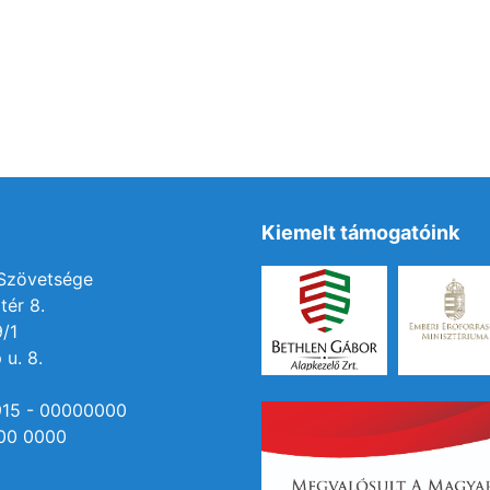
Kiemelt támogatóink
 Szövetsége
tér 8.
9/1
 u. 8.
915 - 00000000
00 0000