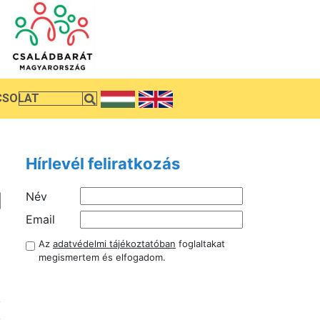
CSOLAT
Hírlevél feliratkozás
Név
i
Email
a
Az
adatvédelmi tájékoztatóban
foglaltakat
z
megismertem és elfogadom.
a
i
y