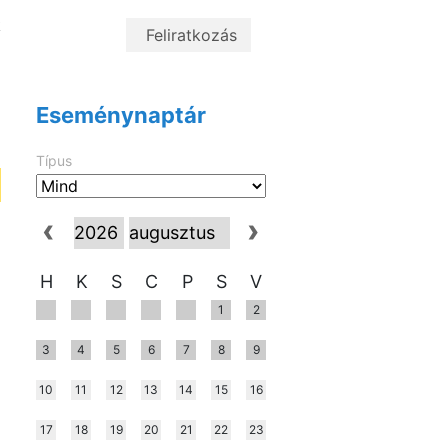
y
k
Eseménynaptár
Típus
H
K
S
C
P
S
V
1
2
3
4
5
6
7
8
9
10
11
12
13
14
15
16
17
18
19
20
21
22
23