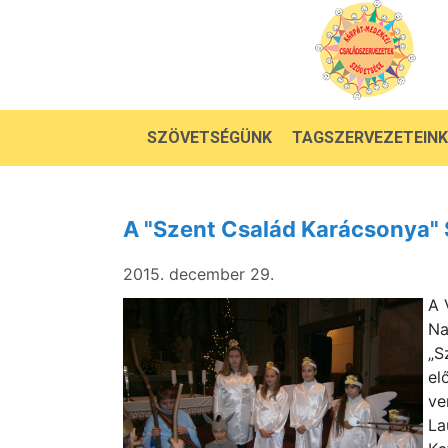
SZÖVETSÉGÜNK
TAGSZERVEZETEINK
A "Szent Család Karácsonya"
2015. december 29.
A 
Na
„S
el
ve
La