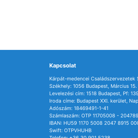
Kapcsolat
Kárpát-medencei Családszervezetek
Székhely: 1056 Budapest, Március 15. 
Levelezési cím: 1518 Budapest, Pf: 13
Iroda címe: Budapest XXI. kerület, Nap
Adószám: 18469491-1-41
Számlaszám: OTP 11705008 - 20478
IBAN: HU59 1170 5008 2047 8915 00
Swift: OTPVHUHB
Telefon: +36 30 901 5238