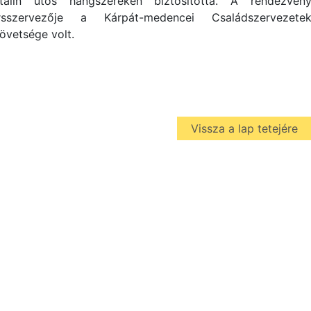
talin ütős hangszereken biztosította. A rendezvén
rsszervezője a Kárpát-medencei Családszervezete
övetsége volt.
Vissza a lap tetejére