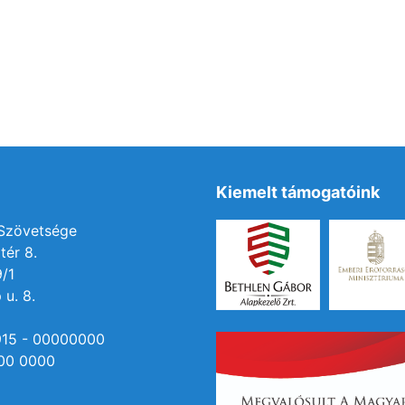
Kiemelt támogatóink
 Szövetsége
tér 8.
9/1
 u. 8.
915 - 00000000
00 0000