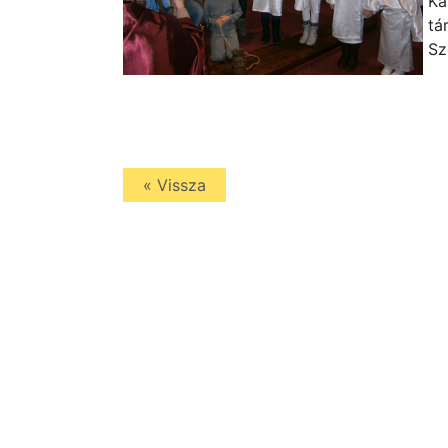
Ka
tá
Sz
« Vissza