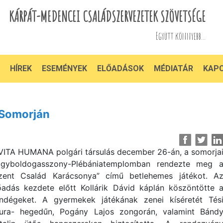
KÁRPÁT-MEDENCEI CSALÁDSZERVEZETEK SZÖVETSÉGE
Együtt könnyebb...
HÍREK
ESEMÉNYEK
ELŐADÁSOK
MÉDIATÁR
KAP
 Somorján
VITA HUMANA polgári társulás december 26-án, a somorja
gyboldogasszony-Plébániatemplomban rendezte meg 
zent Család Karácsonya” című betlehemes játékot. A
őadás kezdete előtt Kollárik Dávid káplán köszöntötte 
ndégeket. A gyermekek játékának zenei kíséretét Tés
ura- hegedűn, Pogány Lajos zongorán, valamint Bánd