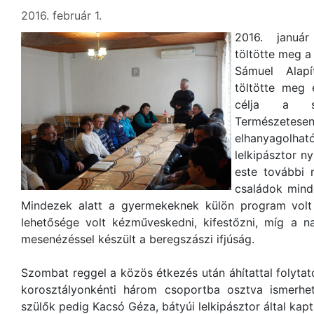
2016. február 1.
2016. januá
töltötte meg a
Sámuel Alapí
töltötte meg 
célja a szü
Természetesen
elhanyagolha
lelkipásztor n
este további 
családok minde
Mindezek alatt a gyermekeknek külön program volt
lehetősége volt kézműveskedni, kifestőzni, míg a n
mesenézéssel készült a beregszászi ifjúság.
Szombat reggel a közös étkezés után áhítattal folytat
korosztályonkénti három csoportba osztva ismerh
szülők pedig Kacsó Géza, bátyúi lelkipásztor által kapt