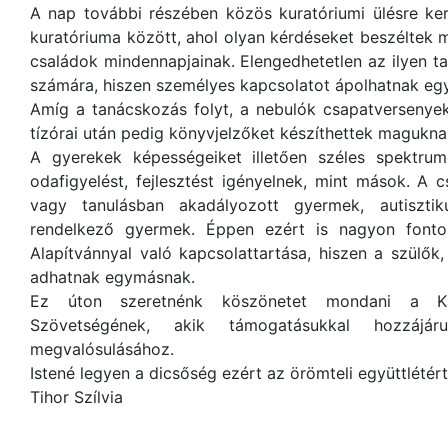
A nap további részében közös kuratóriumi ülésre ker
kuratóriuma között, ahol olyan kérdéseket beszéltek 
családok mindennapjainak. Elengedhetetlen az ilyen ta
számára, hiszen személyes kapcsolatot ápolhatnak eg
Amíg a tanácskozás folyt, a nebulók csapatversenye
tízórai után pedig könyvjelzőket készíthettek magukna
A gyerekek képességeiket illetően széles spektrum
odafigyelést, fejlesztést igényelnek, mint mások. A 
vagy tanulásban akadályozott gyermek, autisztik
rendelkező gyermek. Éppen ezért is nagyon font
Alapítvánnyal való kapcsolattartása, hiszen a szülő
adhatnak egymásnak.
Ez úton szeretnénk köszönetet mondani a Kár
Szövetségének, akik támogatásukkal hozzáj
megvalósulásához.
Istené legyen a dicsőség ezért az örömteli együttlétért
Tihor Szílvia