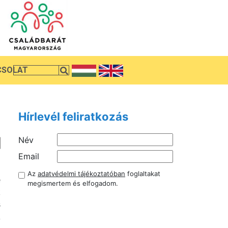
CSOLAT
Hírlevél feliratkozás
Név
a
Email
a
Az
adatvédelmi tájékoztatóban
foglaltakat
e
megismertem és elfogadom.
k
s
A