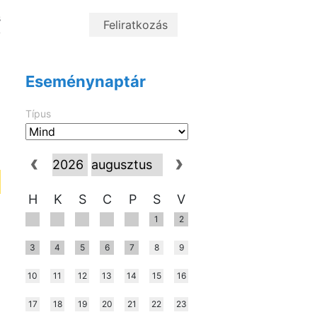
i
s
y
Eseménynaptár
Típus
H
K
S
C
P
S
V
1
2
3
4
5
6
7
8
9
10
11
12
13
14
15
16
17
18
19
20
21
22
23