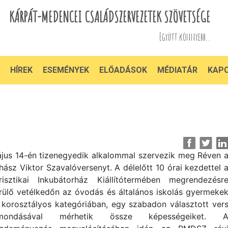
KÁRPÁT-MEDENCEI CSALÁDSZERVEZETEK SZÖVETSÉGE
Együtt könnyebb...
HÍREK
ESEMÉNYEK
ELŐADÁSOK
MÉDIATÁR
KAP
jus 14-én tizenegyedik alkalommal szervezik meg Réven 
hász Viktor Szavalóversenyt. A délelőtt 10 órai kezdettel 
risztikai Inkubátorház Kiállítótermében megrendezésr
rülő vetélkedőn az óvodás és általános iskolás gyermeke
 korosztályos kategóriában, egy szabadon választott ver
lmondásával mérhetik össze képességeiket. 