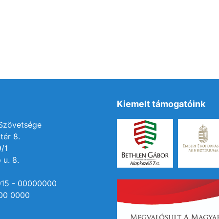
Kiemelt támogatóink
 Szövetsége
tér 8.
9/1
 u. 8.
915 - 00000000
00 0000