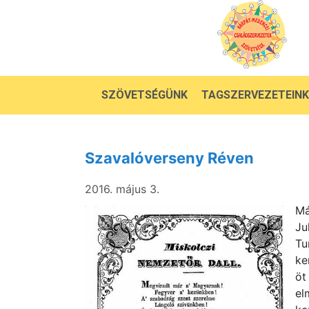
SZÖVETSÉGÜNK
TAGSZERVEZETEINK
Szavalóverseny Réven
2016. május 3.
Má
Ju
Tu
ke
öt
e