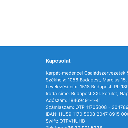
Kapcsolat
Kárpát-medencei Családszervezetek
Székhely: 1056 Budapest, Március 15. 
Levelezési cím: 1518 Budapest, Pf: 13
Iroda címe: Budapest XXI. kerület, Nap
Adószám: 18469491-1-41
Számlaszám: OTP 11705008 - 20478
IBAN: HU59 1170 5008 2047 8915 00
Swift: OTPVHUHB
Telefon: +36 30 901 5238