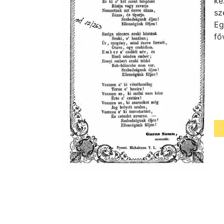
ke
sz
Eg
fő