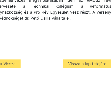
zdeményezés megvalósításában idén az RMDSZ rév
ervezete, a Technikai Kollégium, a Reformátu
yházközség és a Pro Rév Egyesület vesz részt. A versen
védnökségét dr. Pető Csilla vállalta el.
« Vissza
Vissza a lap tetejére