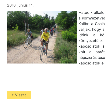
2016. június 14.
Hatodik alkal
a Környezetvéd
Kolibri a Csal
vallják, hogy 
időnk a kör
környezetün
kapcsolatok á
volt a barát
népszerűsít
kapcsolatok el
« Vissza