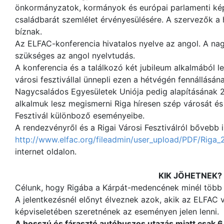
önkormányzatok, kormányok és európai parlamenti kép
családbarát szemlélet érvényesülésére. A szervezők a h
bíznak.
Az ELFAC-konferencia hivatalos nyelve az angol. A nag
szükséges az angol nyelvtudás.
A konferencia és a találkozó két jubileum alkalmából l
városi fesztivállal ünnepli ezen a hétvégén fennállásána
Nagycsaládos Egyesületek Uniója pedig alapításának 25
alkalmuk lesz megismerni Riga híresen szép városát és
Fesztivál különboző eseményeibe.
A rendezvényről és a Rigai Városi Fesztiválról bővebb 
http://www.elfac.org/fileadmin/user_upload/PDF/Riga
internet oldalon.
KIK JÖHETNEK?
Célunk, hogy Rigába a Kárpát-medencének minél több 
A jelentkezésnél előnyt élveznek azok, akik az ELFAC 
képviseletében szeretnének az eseményen jelen lenni.
A hosszú és fárasztó autóbuszos utazás miatt csak 