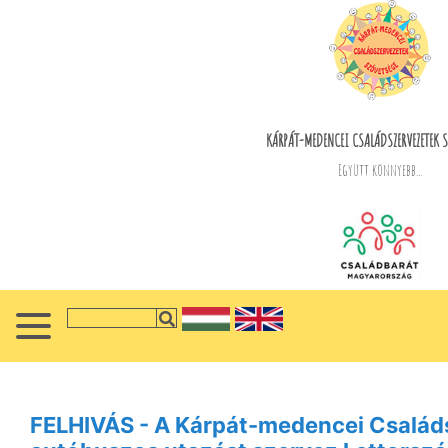
KÁRPÁT-MEDENCEI CSALÁDSZERVEZETEK S
Együtt könnyebb...
FELHIVÁS - A Kárpát-medencei Család