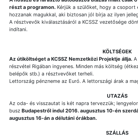
részt a programon.
Kérjük a szülőket, hogy a csoport
hozzanak magukkal, aki biztosan jól bírja az ilyen jell
A résztvevők kiválasztásáról a KCSSZ vezetősége dön
indítani.
KÖLTSÉGEK
Az útiköltséget a KCSSZ Nemzetközi Projektje állja.
A
részvétel Rigában ingyenes. Minden más költség (étkezé
belépők stb.) a résztvevőket terheli.
Lettország pénzneme az Euró. A lettországi árak a ma
UTAZÁS
Az oda- és visszautat is két napra tervezzük; lengyelor
busz
Budapestről indul 2016. augusztus 10-én szerd
augusztus 16-án a délutáni órákban.
SZÁLLÁS