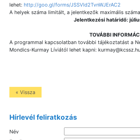
lehet:
http://goo.gl/forms/JSSVld2TvnWJErAC2
A helyek száma limitált, a jelentkezők maximális száma
Jelentkezési határidő: júliu
TOVÁBBI INFORMÁC
A programmal kapcsolatban további tájékoztatást a Ne
Mondics-Kurmay Líviától lehet kapni: kurmay@kcssz.hu
« Vissza
Hírlevél feliratkozás
Név