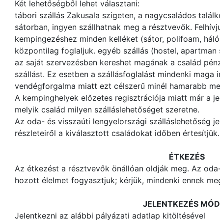
Két lehetőségből lehet választani:
tábori szállás Zakusala szigeten, a nagycsaládos talál
sátorban, ingyen szállhatnak meg a résztvevők. Felhívj
kempingezéshez minden kelléket (sátor, polifoam, háló
központilag foglaljuk. egyéb szállás (hostel, apartman
az saját szervezésben kereshet magának a család pénz
szállást. Ez esetben a szállásfoglalást mindenki maga 
vendégforgalma miatt ezt célszerű minél hamarabb me
A kempinghelyek előzetes regisztrációja miatt már a jel
melyik család milyen szálláslehetőséget szeretne.
Az oda- és visszaúti lengyelországi szálláslehetőség je
részleteiről a kiválasztott családokat időben értesítjük.
ÉTKEZÉS
Az étkezést a résztvevők önállóan oldják meg. Az oda
hozott élelmet fogyasztjuk; kérjük, mindenki ennek meg
JELENTKEZÉS MÓ
Jelentkezni az alábbi pályázati adatlap kitöltésével