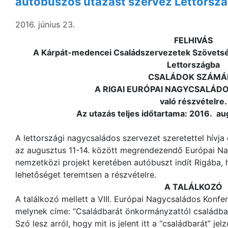
autóbuszos utazást szervez Lettorsz
2016. június 23.
FELHIVÁS
A Kárpát-medencei Családszervezetek Szövetsé
Lettországba
CSALÁDOK SZÁMÁ
A RIGAI EURÓPAI NAGYCSALÁD
való részvételre.
Az utazás teljes időtartama: 2016. augu
A lettországi nagycsaládos szervezet szeretettel hívja
az augusztus 11-14. között megrendezendő Európai Na
nemzetközi projekt keretében autóbuszt indít Rigába,
lehetőséget teremtsen a részvételre.
A TALÁLKOZÓ
A találkozó mellett a VIII. Európai Nagycsaládos Konfe
melynek címe: “Családbarát önkormányzattól családbar
Szó lesz arról, hogy mit is jelent itt a “családbarát” j