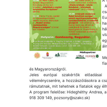
A 
A 
cs
Eu
ha
há
vi
eg
ál
Me
fi
és Magyarországról.
Jeles európai szakértők előadásai 
véleménycserére, a hozzászólásokra a csal
rámutatnak, mit tehetnek a fiatalok egy él
A program felelőse: Hideghéthy Andrea, 
918 309 149, pozsony@szakc.sk)