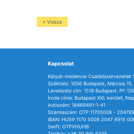
« Vissza
Kapcsolat
Kárpát-medencei Családszervezetek
Székhely: 1056 Budapest, Március 15. 
Levelezési cím: 1518 Budapest, Pf: 13
Iroda címe: Budapest XXI. kerület, Nap
Adószám: 18469491-1-41
Számlaszám: OTP 11705008 - 20478
IBAN: HU59 1170 5008 2047 8915 00
Swift: OTPVHUHB
Telefon: +36 30 901 5238