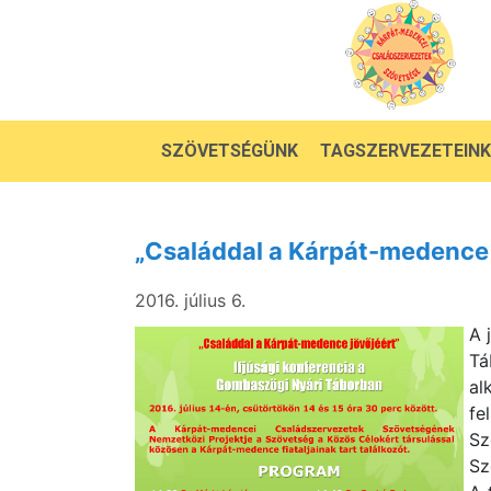
SZÖVETSÉGÜNK
TAGSZERVEZETEINK
„Családdal a Kárpát-medence 
2016. július 6.
A 
Tá
al
fe
Sz
Sz