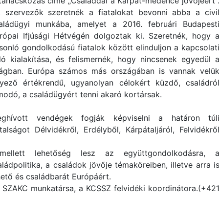
tanácskozás címe „Családdal a Kárpát-medence jövőjéért"
szervezők szeretnék a fiatalokat bevonni abba a civi
aládügyi munkába, amelyet a 2016. februári Budapest
rópai Ifjúsági Hétvégén dolgoztak ki. Szeretnék, hogy 
sonló gondolkodású fiatalok között elinduljon a kapcsolat
ló kialakítása, és felismernék, hogy nincsenek egyedül 
lágban. Európa számos más országában is vannak velü
yező értékrendű, ugyanolyan célokért küzdő, családró
modó, a családügyért tenni akaró kortársak.
ghívott vendégek fogják képviselni a határon túl
atalságot Délvidékről, Erdélyből, Kárpátaljáról, Felvidékrő
mellett lehetőség lesz az együttgondolkodásra, 
ádpolitika, a családok jövője témaköreiben, illetve arra i
hető és családbarát Európáért.
a SZAKC munkatársa, a KCSSZ felvidéki koordinátora.(+42