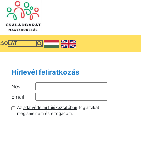
CSOLAT
Hírlevél feliratkozás
Név
i
Email
ő
Az
adatvédelmi tájékoztatóban
foglaltakat
l
megismertem és elfogadom.
k
i
.