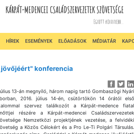
KÁRPÁT-MEDENCEI CSALÁDSZERVEZETEK SZÖVETSÉGE
Együtt könnyebb...
HÍREK
ESEMÉNYEK
ELŐADÁSOK
MÉDIATÁR
KAP
jövőjéért" konferencia
július 13-án megnyíló, három napig tartó Gombaszögi Nyár
borban, 2016. július 14-én, csütörtökön 14 órától els
kalommal szervez találkozót a Kárpát-medence fiata
lnőttjei részére a Kárpát-medencei Családszervezete
övetsége Nemzetközi projektjének vezetése, a felvidék
övetség a Közös Célokért és a Pro Le-Ti Polgári Társulás