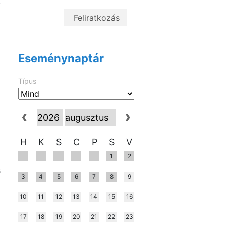
.
l
i
a
i
Eseménynaptár
a
k
Típus
l
i
l
H
K
S
C
P
S
V
1
2
a
s
3
4
5
6
7
8
9
1
10
11
12
13
14
15
16
17
18
19
20
21
22
23