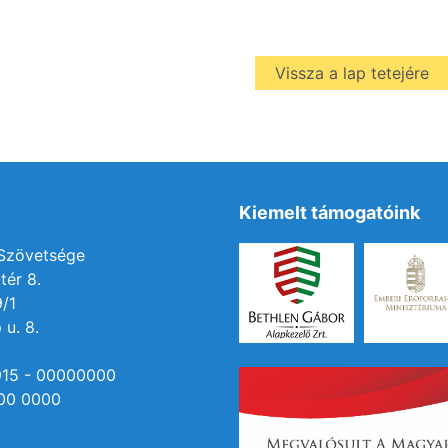
Vissza a lap tetejére
Kiemelt támogatóink
 Szövetsége
tér 8.
9/1
 u. 8.
915 - 00000000
00 0000