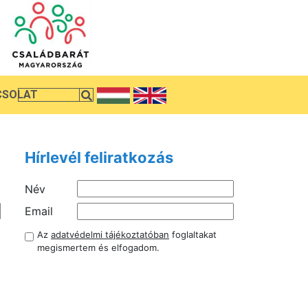
CSOLAT
Hírlevél feliratkozás
Név
Email
Az
adatvédelmi tájékoztatóban
foglaltakat
megismertem és elfogadom.