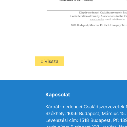
« Vissza
Kapcsolat
Kárpát-medencei Családszervezetek
Székhely: 1056 Budapest, Március 15. 
Levelezési cím: 1518 Budapest, Pf: 13