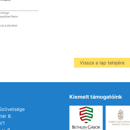
Vissza a lap tetejére
Kiemelt támogatóink
 Szövetsége
tér 8.
9/1