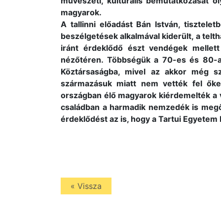
művészeti, kulturális bemutatkozását 
magyarok.
A tallinni előadást Bán István, tisztele
beszélgetések alkalmával kiderült, a te
iránt érdeklődő észt vendégek mellet
nézőtéren. Többségük a 70-es és 80-as 
Köztársaságba, mivel az akkor még sz
származásuk miatt nem vették fel őke
országban élő magyarok kiérdemelték a v
családban a harmadik nemzedék is megőri
érdeklődést az is, hogy a Tartui Egyetem
« Vissza