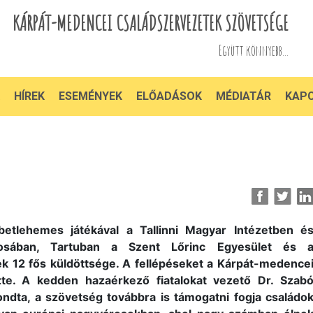
KÁRPÁT-MEDENCEI CSALÁDSZERVEZETEK SZÖVETSÉGE
Együtt könnyebb...
HÍREK
ESEMÉNYEK
ELŐADÁSOK
MÉDIATÁR
KAP
betlehemes játékával a Tallinni Magyar Intézetben é
osában, Tartuban a Szent Lőrinc Egyesület és 
k 12 fős küldöttsége. A fellépéseket a Kárpát-medence
te. A kedden hazaérkező fiatalokat vezető Dr. Szab
ondta, a szövetség továbbra is támogatni fogja családo