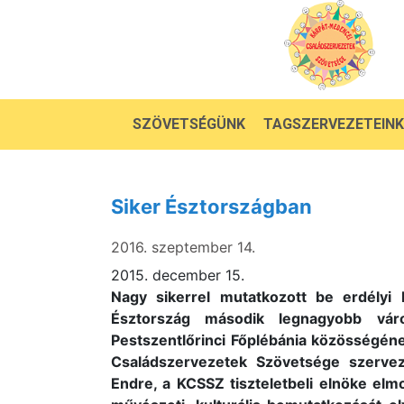
SZÖVETSÉGÜNK
TAGSZERVEZETEINK
Siker Észtországban
2016. szeptember 14.
2015. december 15.
Nagy sikerrel mutatkozott be erdélyi 
Észtország második legnagyobb vár
Pestszentlőrinci Főplébánia közösségéne
Családszervezetek Szövetsége szervez
Endre, a KCSSZ tiszteletbeli elnöke elm