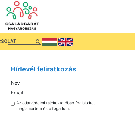
CSOLAT
Hírlevél feliratkozás
Név
Email
s
Az
adatvédelmi tájékoztatóban
foglaltakat
a
megismertem és elfogadom.
i
ó
k