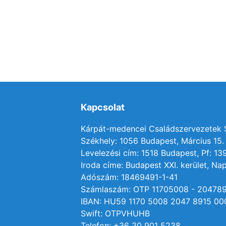
Kapcsolat
Kárpát-medencei Családszervezetek
Székhely: 1056 Budapest, Március 15. 
Levelezési cím: 1518 Budapest, Pf: 13
Iroda címe: Budapest XXI. kerület, Nap
Adószám: 18469491-1-41
Számlaszám: OTP 11705008 - 20478
IBAN: HU59 1170 5008 2047 8915 00
Swift: OTPVHUHB
Telefon: +36 30 901 5238