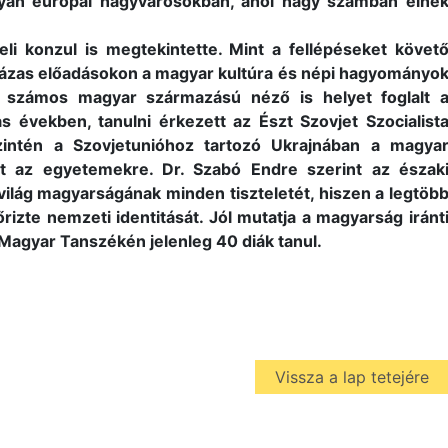
olyan európai nagyvárosokban, ahol nagy számban élne
tbeli konzul is megtekintette. Mint a fellépéseket követ
ltházas előadásokon a magyar kultúra és népi hagyományo
t számos magyar származású néző is helyet foglalt 
években, tanulni érkezett az Észt Szovjet Szocialist
intén a Szovjetunióhoz tartozó Ukrajnában a magya
t az egyetemekre. Dr. Szabó Endre szerint az észak
ilág magyarságának minden tiszteletét, hiszen a legtöb
zte nemzeti identitását. Jól mutatja a magyarság iránt
 Magyar Tanszékén jelenleg 40 diák tanul.
Vissza a lap tetejére