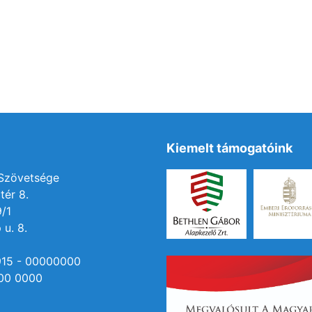
Kiemelt támogatóink
 Szövetsége
tér 8.
9/1
 u. 8.
915 - 00000000
00 0000