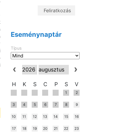
k
ő
k
a
Eseménynaptár
a
r
Típus
i
b
i
H
K
S
C
P
S
V
1
2
3
4
5
6
7
8
9
10
11
12
13
14
15
16
17
18
19
20
21
22
23