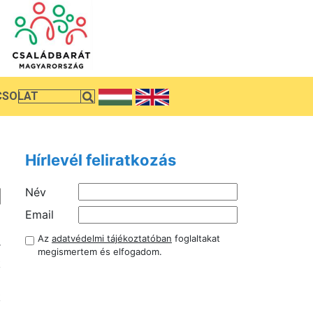
CSOLAT
Hírlevél feliratkozás
Név
l
Email
a
Az
adatvédelmi tájékoztatóban
foglaltakat
r
megismertem és elfogadom.
k
a
k