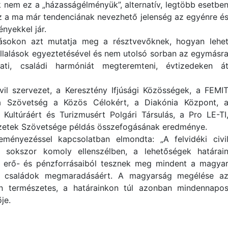
 nem ez a „házasságélményük”, alternatív, legtöbb esetbe
. Ez a ma már tendenciának nevezhető jelenség az egyénre é
nyekkel jár.
ásokon azt mutatja meg a résztvevőknek, hogyan lehe
állalások egyeztetésével és nem utolsó sorban az egymásr
ati, családi harmóniát megteremteni, évtizedeken á
ivil szervezet, a Keresztény Ifjúsági Közösségek, a FEMI
, a Szövetség a Közös Célokért, a Diakónia Központ, 
ltúráért és Turizmusért Polgári Társulás, a Pro LE-TI
zetek Szövetsége példás összefogásának eredménye.
ényezéssel kapcsolatban elmondta: „A felvidéki civi
ó: sokszor komoly ellenszélben, a lehetőségek határai
t erő- és pénzforrásaiból tesznek meg mindent a magya
r családok megmaradásáért. A magyarság megélése a
en természetes, a határainkon túl azonban mindennapo
je.