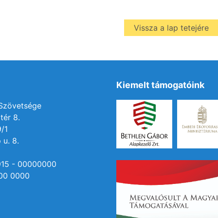
Vissza a lap tetejére
Kiemelt támogatóink
 Szövetsége
tér 8.
9/1
 u. 8.
915 - 00000000
00 0000