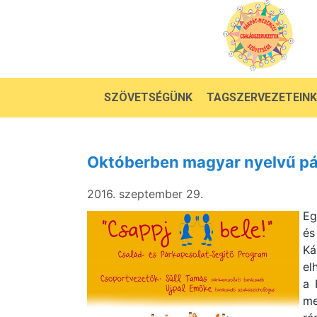
SZÖVETSÉGÜNK
TAGSZERVEZETEINK
Októberben magyar nyelvű pá
2016. szeptember 29.
Eg
és
Ká
el
a 
me