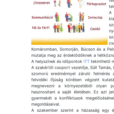
ré
te
A 
ki
sz
ny
sz
c
Komáromban, Somorján, Búcson és a Pelső
mutatja meg az érdeklődőknek a hétköznap
A helyszínek és időpontok
ITT
tekinthető 
A szakértői csoport vezetője, Süll Tamás,
szomorú eredménnyel záruló felmérés ad
felvidéki ifjúság körében végzett kuta
megnevezni a környezetéből olyan pár
hasznosítani a saját életében. Ez azt j
gyermekét a konfliktusok megelőzéséne
megoldásaival.
A szakember szerint a házasság egy él