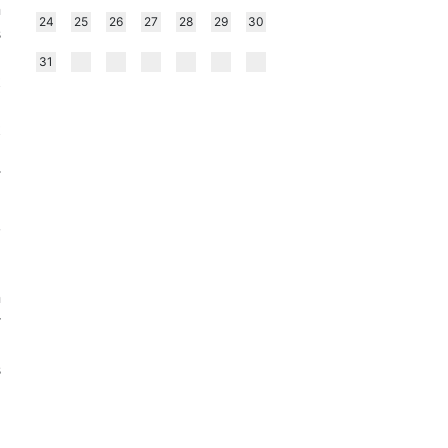
n
24
25
26
27
28
29
30
s
31
t
a
t
T
a
,
l
n
r
z
s