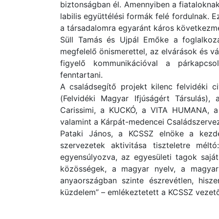
biztonságban él. Amennyiben a fiataloknak
labilis együttélési formák felé fordulnak
a társadalomra egyaránt káros következmé
Süll Tamás és Ujpál Emőke a foglalkoz
megfelelő önismerettel, az elvárások és v
figyelő kommunikációval a párkapcsol
fenntartani.
A családsegítő projekt kilenc felvidéki c
(Felvidéki Magyar Ifjúságért Társulás)
Carissimi, a KUCKÓ, a VITA HUMANA, a Ku
valamint a Kárpát-medencei Családszerve
Pataki János, a KCSSZ elnöke a kezdem
szervezetek aktivitása tiszteletre mélt
egyensúlyozva, az egyesületi tagok sajá
közösségek, a magyar nyelv, a magya
anyaországban szinte észrevétlen, hisz
küzdelem” – emlékeztetett a KCSSZ vezető