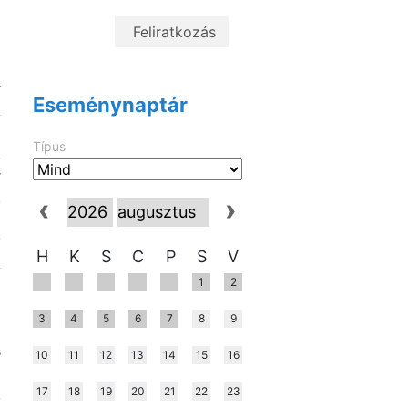
i
a
a
r
Eseménynaptár
A
ó
Típus
,
r
.
y
H
K
S
C
P
S
V
A
1
2
d
a
3
4
5
6
7
8
9
i
s
10
11
12
13
14
15
16
17
18
19
20
21
22
23
,