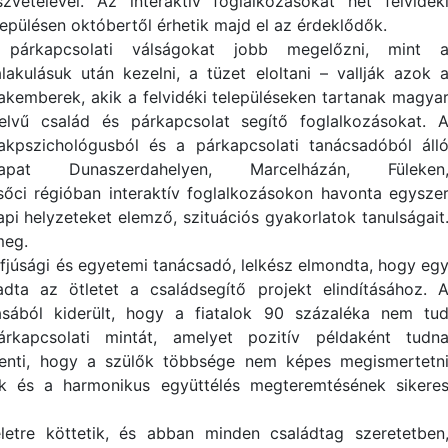
szvételével. Az interaktív foglalkozásokat hét felvidék
lepülésen októbertől érhetik majd el az érdeklődők.
párkapcsolati válságokat jobb megelőzni, mint 
alakulásuk után kezelni, a tüzet eloltani – vallják azok 
akemberek, akik a felvidéki településeken tartanak magya
elvű család és párkapcsolat segítő foglalkozásokat. 
akpszichológusból és a párkapcsolati tanácsadóból áll
sapat Dunaszerdahelyen, Marcelházán, Füleken
ci régióban interaktív foglalkozásokon havonta egysze
i helyzeteket elemző, szituációs gyakorlatok tanulságait
meg.
 ifjúsági és egyetemi tanácsadó, lelkész elmondta, hogy eg
ta az ötletet a családsegítő projekt elindításához. 
tásából kiderült, hogy a fiatalok 90 százaléka nem tu
kapcsolati mintát, amelyet pozitív példaként tudn
elenti, hogy a szülők többsége nem képes megismertetn
k és a harmonikus együttélés megteremtésének sikere
etre köttetik, és abban minden családtag szeretetben