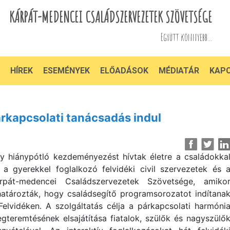
KÁRPÁT-MEDENCEI CSALÁDSZERVEZETEK SZÖVETSÉGE
Együtt könnyebb...
HÍREK
ESEMÉNYEK
ELŐADÁSOK
MÉDIATÁR
KAP
rkapcsolati tanácsadás indul
y hiánypótló kezdeményezést hívtak életre a családokka
 a gyerekkel foglalkozó felvidéki civil szervezetek és 
rpát-medencei Családszervezetek Szövetsége, amiko
határozták, hogy családsegítő programsorozatot indítana
Felvidéken. A szolgáltatás célja a párkapcsolati harmóni
gteremtésének elsajátítása fiatalok, szülők és nagyszülő