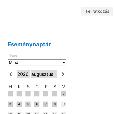
Eseménynaptár
Típus
H
K
S
C
P
S
V
1
2
3
4
5
6
7
8
9