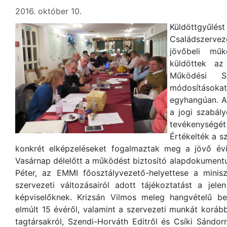
2016. október 10.
Küldöttgyűlést
Családszerv
jövőbeli mű
küldöttek az
Működési Sz
módosításoka
egyhangúan. A
a jogi szabály
tevékenységét 
Értékelték a s
konkrét elképzeléseket fogalmaztak meg a jövő év
Vasárnap délelőtt a működést biztosító alapdokumen
Péter, az EMMI főosztályvezető-helyettese a minis
szervezeti változásairól adott tájékoztatást a jel
képviselőknek. Krizsán Vilmos meleg hangvételű 
elmúlt 15 évéről, valamint a szervezeti munkát korá
tagtársakról, Szendi-Horváth Editről és Csíki Sándor