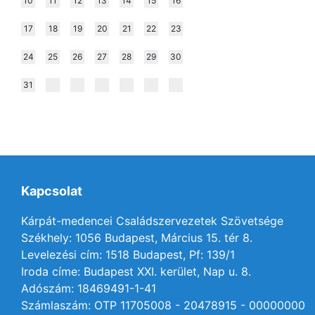
10
11
12
13
14
15
16
17
18
19
20
21
22
23
24
25
26
27
28
29
30
31
Kapcsolat
Kárpát-medencei Családszervezetek Szövetsége
Székhely: 1056 Budapest, Március 15. tér 8.
Levelezési cím: 1518 Budapest, Pf: 139/1
Iroda címe: Budapest XXI. kerület, Nap u. 8.
Adószám: 18469491-1-41
Számlaszám: OTP 11705008 - 20478915 - 00000000