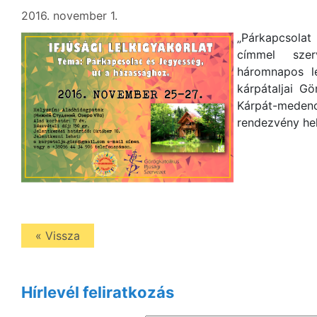
2016. november 1.
„Párkapcsola
címmel sze
háromnapos le
kárpátaljai Gö
Kárpát-medenc
rendezvény hel
« Vissza
Hírlevél feliratkozás