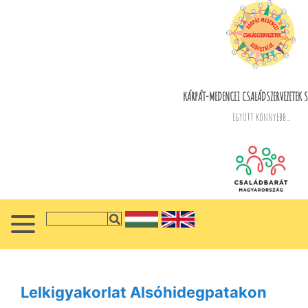
KÁRPÁT-MEDENCEI CSALÁDSZERVEZETEK S
Együtt könnyebb...
Lelkigyakorlat Alsóhidegpatakon