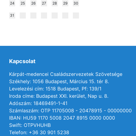
24
25
26
27
28
29
30
31
Kapcsolat
Kárpát-medencei Családszervezetek Szövetsége
Székhely: 1056 Budapest, Március 15. tér 8.
Levelezési cím: 1518 Budapest, Pf: 139/1
Iroda címe: Budapest XXI. kerület, Nap u. 8.
Adószám: 18469491-1-41
Számlaszám: OTP 11705008 - 20478915 - 00000000
IBAN: HU59 1170 5008 2047 8915 0000 0000
Swift: OTPVHUHB
Telefon: +36 30 901 5238