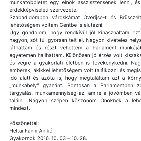
munkatöbbletet egy elnök asszisztensének lenni, és
érdekképviseleti szervezete.
Szabadidőmben városkámat Overijse-t és Brüsszelt
lehetőségem voltam Gentbe is elutazni.
Úgy gondolom, hogy rendkívül jól kihasználtam e
nagyon, sőt túl gyorsan telt el. Nagyon kivételes h
láthattam és részt vehettem a Parlament munkájá
egyetemen hallhattam. Különösen jó érzés volt kisza
és végre a gyakorlati életben is tevékenykedni. N
emberek, akikkel lehetőségem volt találkozni és megis
idő alatt és azóta is, hogy megtaláltam azt a körn
„munkahely” gyanánt. Pontosan a Parlamentben za
tárgyalás, munkamennyiség az, amire a jövőmben v
találni. Nagyon szépen köszönöm Önöknek a lehe
mindezt.
Köszönettel:
Heltai Fanni Anikó
Gyakornok 2016. 10. 03 – 10. 28.