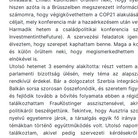
hiszen azóta is a Brüsszelben megszerezett informáci
számomra, hogy végigkövethettem a COP21 alakulás
céljait, mely konferencia már a hazaérkezésem után ve
Harmadik hetem a családpolitikai konferencia sz
InvestmentintheFuture). A szervezési feladatok ig
élveztem, hogy szerepet kaphattam benne. Maga a ko
és külön örültem neki, hogy megismerkedhettem
elnökével is.
Utolsó hetemet 3 esemény alakította: részt vettem az
parlamenti bizottság ülésén, mely téma az alapsz
rendkívül érdekel. Bár a dolgozatot Szerbia integrá
Balkán sorsa szorosan összefonódik, és szeretem fig
és fejlődik tovább a bővítés folyamata ebben a rég
találkozhattam FrauKöstinger asszisztensével, a
politikáról beszélgettünk. Tekintve, hogy Ausztria
nyelvű egyetemre járok, a társalgás egyik fő irány
témákban történő együttműködés volt. Utolsó napom
találkoztam, akivel pedig szervezeti kérdésekrő