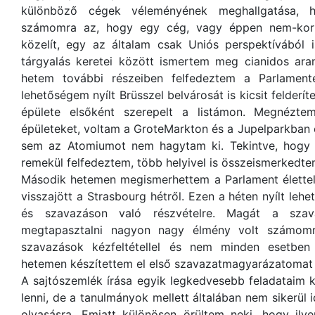
különböző cégek véleményének meghallgatása, h
számomra az, hogy egy cég, vagy éppen nem-kormá
közelít, egy az általam csak Uniós perspektívából 
tárgyalás keretei között ismertem meg cianidos ara
hetem további részeiben felfedeztem a Parlamente
lehetőségem nyílt Brüsszel belvárosát is kicsit felderít
épülete elsőként szerepelt a listámon. Megnéztem
épületeket, voltam a GroteMarkton és a Jupelparkban
sem az Atomiumot nem hagytam ki. Tekintve, hogy O
remekül felfedeztem, több helyivel is összeismerkedte
Második hetemen megismerhettem a Parlament élettel t
visszajött a Strasbourg hétről. Ezen a héten nyílt le
és szavazáson való részvételre. Magát a szav
megtapasztalni nagyon nagy élmény volt számom
szavazások kézfeltétellel és nem minden esetben 
hetemen készítettem el első szavazatmagyarázatomat 
A sajtószemlék írása egyik legkedvesebb feladataim k
lenni, de a tanulmányok mellett általában nem sikerül 
olvasásra. Emiatt különösen örültem neki, hogy ilyen