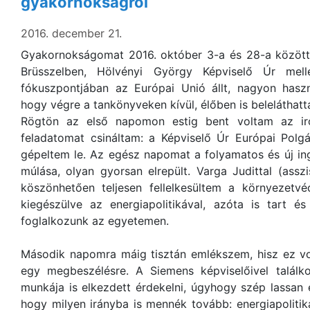
gyakornokságról
2016. december 21.
Gyakornokságomat 2016. október 3-a és 28-a között 
Brüsszelben, Hölvényi György Képviselő Úr mell
fókuszpontjában az Európai Unió állt, nagyon haszn
hogy végre a tankönyveken kívül, élőben is belelátha
Rögtön az első napomon estig bent voltam az ir
feladatomat csináltam: a Képviselő Úr Európai Polgá
gépeltem le. Az egész napomat a folyamatos és új inge
múlása, olyan gyorsan elrepült. Varga Judittal (ass
köszönhetően teljesen fellelkesültem a környezetvé
kiegészülve az energiapolitikával, azóta is tart é
foglalkozunk az egyetemen.
Második napomra máig tisztán emlékszem, hisz ez vo
egy megbeszélésre. A Siemens képviselőivel találko
munkája is elkezdett érdekelni, úgyhogy szép lassan e
hogy milyen irányba is mennék tovább: energiapoliti