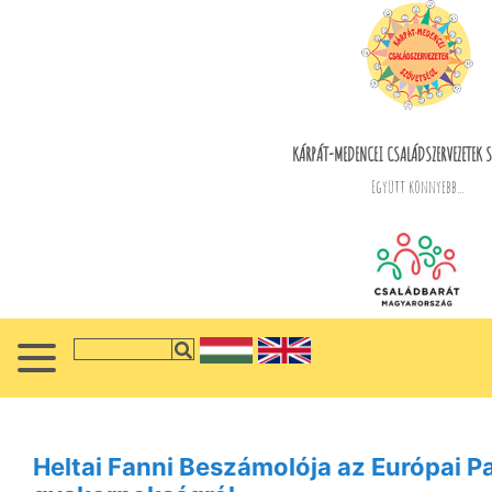
KÁRPÁT-MEDENCEI CSALÁDSZERVEZETEK S
Együtt könnyebb...
Heltai Fanni Beszámolója az Európai P