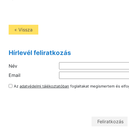
« Vissza
Hírlevél feliratkozás
Név
Email
Az
adatvédelmi tájékoztatóban
foglaltakat megismertem és elf