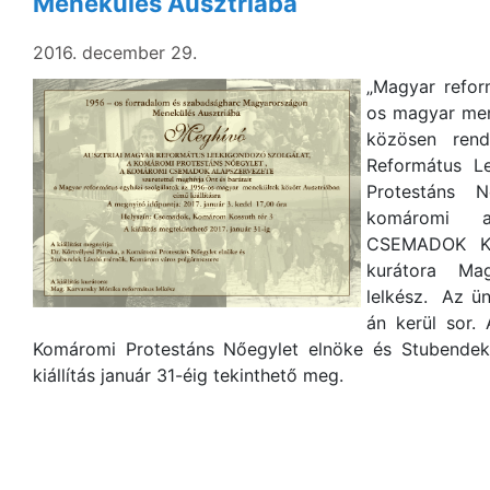
Menekülés Ausztriába
2016. december 29.
„Magyar refor
os magyar men
közösen rend
Református L
Protestáns 
komáromi a
CSEMADOK Kos
kurátora Ma
lelkész. Az ün
án kerül sor. 
Komáromi Protestáns Nőegylet elnöke és Stubendek
kiállítás január 31-éig tekinthető meg.