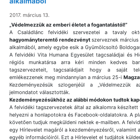
alkalmából
2017. március 13.
„Védelmezzük az emberi életet a fogantatástól!”
A Családlánc felvidéki szervezetei a tavaly okt
hagyományteremtő rendezvényt
szerveznek március
alkalmából, amely egybe esik a Gyümölcsoltó Boldogas
A felvidéki Vita Humana Egyesület tagcsaládjai és H
régiós munkatársa arra kéri minden kedves ba
tagszervezeteit, tagcsaládjait hogy a saját tele
emlékezzenek meg mindannyian a március 25-i
Magzat
Kezdeményezésük szlogenjéül a „Védelmezzük az
jelmondatot választották.
Kezdeményezésükhöz az alábbi módokon tudtok kapc
A felvidéki tagszervezetek által az alkalomra készített
helyezni a honlapotokra és Facebook-oldalatokra. A pl
követően tudjuk megküldeni nektek e-mailben. A felvid
egy Hírlevelet magáról a kezdeményezésről, valamint
egyéb információiról. Ezt a Hírlevelet el tudjátok külde