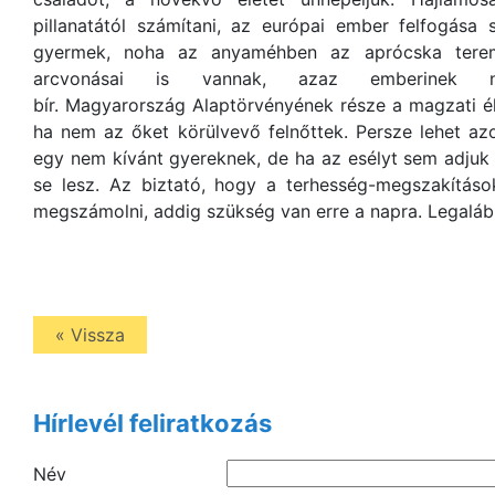
pillanatától számítani, az európai ember felfogás
gyermek, noha az anyaméhben az aprócska teremt
arcvonásai is vannak, azaz emberinek nev
bír. Magyarország Alaptörvényének része a magzati é
ha nem az őket körülvevő felnőttek. Persze lehet azo
egy nem kívánt gyereknek, de ha az esélyt sem adjuk
se lesz. Az biztató, hogy a terhesség-megszakítá
megszámolni, addig szükség van erre a napra. Legalá
« Vissza
Hírlevél feliratkozás
Név