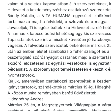
valamint a veletek kapcsolatban álló szervezeteknek,
Hírlevelet a kezdeményezéshez csatlakozó szervezete
Bándy Katalin, a VITA HUMANA egyesület elnökének j
tartalmazza majd a felvidéki, a szlovák és a magyar 
Javasoljuk, Ti is egészítsétek ki a Hírlevelet az elérhet
A harmadik kapcsolódási lehetőség egy kis szervezésse
Tapasztalatok szerint a miséket követően jó hatékony
végezni. A felvidéki szervezetek önkéntesei március 25
után az emberi életet szimbolizáló fehér szalagot és 
összefoglaló szóróanyagot osztanak majd a szertartás
akcióról előzetesen az egyházi vezetőkkel is egyeztet
példájukat. A szóróanyagot természetesen elkészítik és 
nyomtatnotok.
Kérjük, amennyiben csatlakozni szeretnétek a kezde
igényt tartotok, szándékotokat március 19-ig, Hideghé
A közös munka reményében baráti üdvözlettel:
Hideghéthy Andrea
Március 25-én, a Magzatgyermek Világnapján a váran
családot, a növekvő életet ünnepeljük. Hajlamos