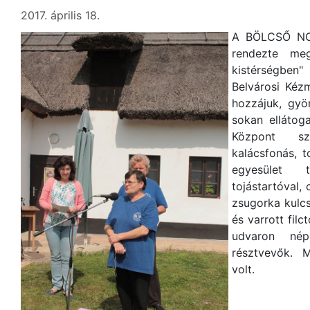
2017. április 18.
A BÖLCSŐ NCS
rendezte meg
kistérségben
Belvárosi Kéz
hozzájuk, gyö
sokan ellátog
Központ sz
kalácsfonás, 
egyesület t
tojástartóval,
zsugorka kulcs
és varrott filc
udvaron nép
résztvevők. 
volt.