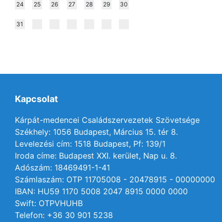
24
25
26
27
28
29
30
31
Kapcsolat
Kárpát-medencei Családszervezetek Szövetsége
Székhely: 1056 Budapest, Március 15. tér 8.
Levelezési cím: 1518 Budapest, Pf: 139/1
Iroda címe: Budapest XXI. kerület, Nap u. 8.
Adószám: 18469491-1-41
Számlaszám: OTP 11705008 - 20478915 - 00000000
IBAN: HU59 1170 5008 2047 8915 0000 0000
Swift: OTPVHUHB
Telefon: +36 30 901 5238