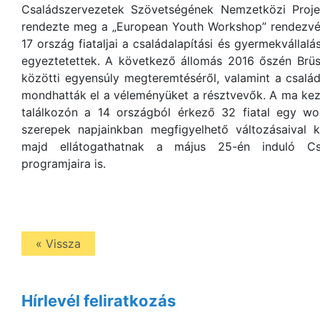
Családszervezetek Szövetségének Nemzetközi Proje
rendezte meg a „European Youth Workshop” rendezvén
17 ország fiataljai a családalapítási és gyermekvállal
egyeztetettek. A következő állomás 2016 őszén Brüs
közötti egyensúly megteremtéséről, valamint a csalá
mondhatták el a véleményüket a résztvevők. A ma kez
találkozón a 14 országból érkező 32 fiatal egy wo
szerepek napjainkban megfigyelhető változásaival k
majd ellátogathatnak a május 25-én induló Csa
programjaira is.
« Vissza
Hírlevél feliratkozás