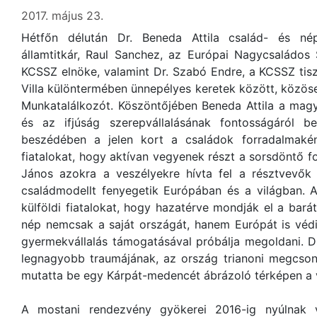
2017. május 23.
Hétfőn délután Dr. Beneda Attila család- és népe
államtitkár, Raul Sanchez, az Európai Nagycsaládos 
KCSSZ elnöke, valamint Dr. Szabó Endre, a KCSSZ tisz
Villa különtermében ünnepélyes keretek között, közösen
Munkatalálkozót. Köszöntőjében Beneda Attila a magy
és az ifjúság szerepvállalásának fontosságáról b
beszédében a jelen kort a családok forradalmaké
fiatalokat, hogy aktívan vegyenek részt a sorsdöntő f
János azokra a veszélyekre hívta fel a résztvevő
családmodellt fenyegetik Európában és a világban. 
külföldi fiatalokat, hogy hazatérve mondják el a bar
nép nemcsak a saját országát, hanem Európát is védi
gyermekvállalás támogatásával próbálja megoldani. 
legnagyobb traumájának, az ország trianoni megcson
mutatta be egy Kárpát-medencét ábrázoló térképen a
A mostani rendezvény gyökerei 2016-ig nyúlnak v