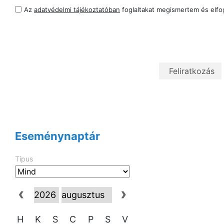
Az
adatvédelmi tájékoztatóban
foglaltakat megismertem és elf
Eseménynaptár
Típus
H
K
S
C
P
S
V