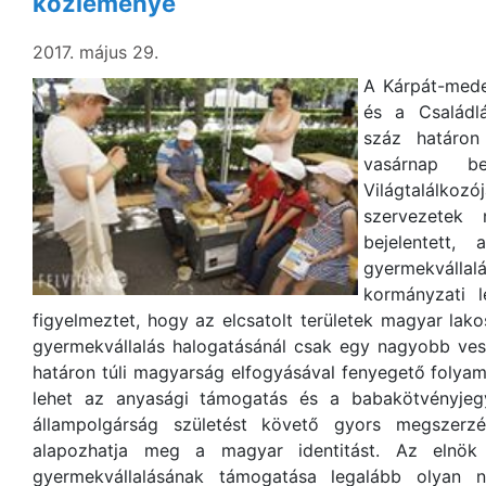
közleménye
2017. május 29.
A Kárpát-mede
és a Családl
száz határon
vasárnap be
Világtalálkoz
szervezetek 
bejelentett,
gyermekválla
kormányzati l
figyelmeztet, hogy az elcsatolt területek magyar lak
gyermekvállalás halogatásánál csak egy nagyobb vesz
határon túli magyarság elfogyásával fenyegető folya
lehet az anyasági támogatás és a babakötvényjegy
állampolgárság születést követő gyors megszerzés
alapozhatja meg a magyar identitást. Az elnök
gyermekvállalásának támogatása legalább olyan n