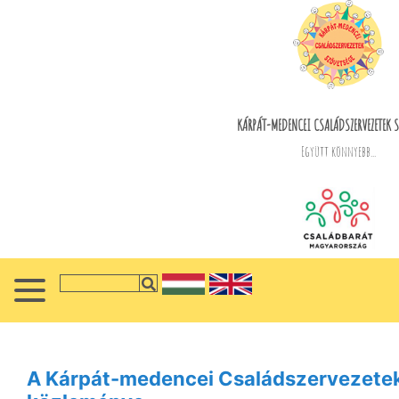
KÁRPÁT-MEDENCEI CSALÁDSZERVEZETEK S
Együtt könnyebb...
A Kárpát-medencei Családszervezete