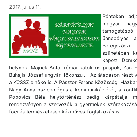
2017. július 11.
Pénteken adj
magyar nagy
támogatásból 
ünnepélyes 
Beregszászi 
szünetében k
kapott Demkó
helynök, Majnek Antal római katolikus püspök, Zán 
Buhajla József ungvári főkonzul. Az átadáson részt 
a KCSSZ elnöke is. A Pásztor Ferenc Közösségi Házba
Nagy Anna pszichológus a kommunikációról, a konflikt
Popovics Béla helytörténész pedig kárpátaljai m
rendezvényen a szervezők a gyermekek szórakozásáró
foci és természetesen kézműves-foglalkozás is.