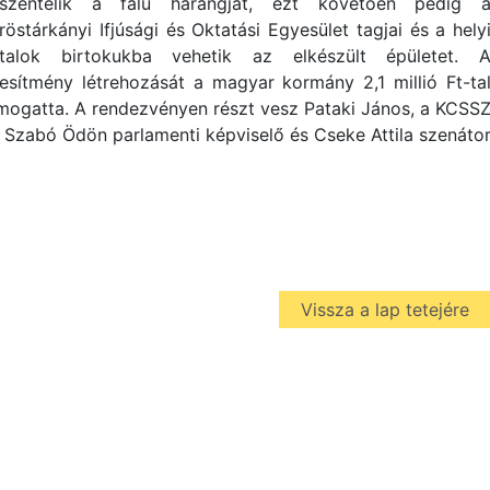
lszentelik a falu harangját, ezt követően pedig 
röstárkányi Ifjúsági és Oktatási Egyesület tagjai és a hely
atalok birtokukba vehetik az elkészült épületet. 
tesítmény létrehozását a magyar kormány 2,1 millió Ft-ta
mogatta. A rendezvényen részt vesz Pataki János, a KCSS
nt Szabó Ödön parlamenti képviselő és Cseke Attila szenáto
Vissza a lap tetejére