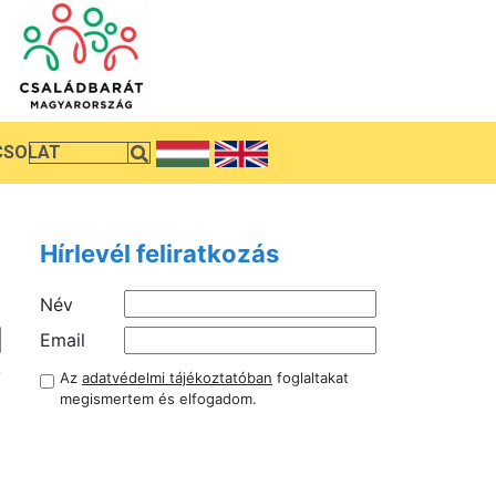
CSOLAT
Hírlevél feliratkozás
Név
Email
k
Az
adatvédelmi tájékoztatóban
foglaltakat
a
megismertem és elfogadom.
i
a
d