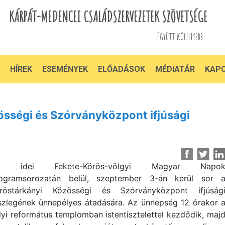
KÁRPÁT-MEDENCEI CSALÁDSZERVEZETEK SZÖVETSÉGE
Együtt könnyebb...
HÍREK
ESEMÉNYEK
ELŐADÁSOK
MÉDIATÁR
KAP
össégi és Szórványközpont ifjúsági
z idei Fekete-Körös-völgyi Magyar Napo
ogramsorozatán belül, szeptember 3-án kerül sor 
röstárkányi Közösségi és Szórványközpont ifjúság
szlegének ünnepélyes átadására. Az ünnepség 12 órakor 
lyi református templomban istentisztelettel kezdődik, maj