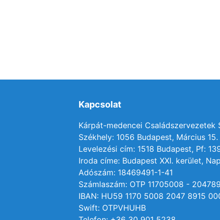
Kapcsolat
Kárpát-medencei Családszervezetek
Székhely: 1056 Budapest, Március 15. 
Levelezési cím: 1518 Budapest, Pf: 13
Iroda címe: Budapest XXI. kerület, Nap
Adószám: 18469491-1-41
Számlaszám: OTP 11705008 - 20478
IBAN: HU59 1170 5008 2047 8915 00
Swift: OTPVHUHB
Telefon: +36 30 901 5238