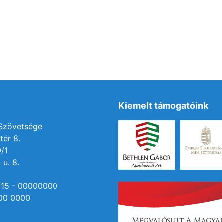
Kiemelt támogatóink
 Szövetsége
tér 8.
9/1
 u. 8.
915 - 00000000
00 0000