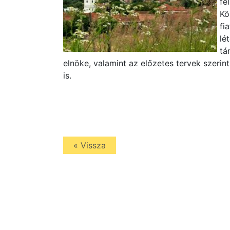
fe
Kö
fi
lé
tá
elnöke, valamint az előzetes tervek szeri
is.
« Vissza