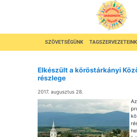
SZÖVETSÉGÜNK
TAGSZERVEZETEINK
Elkészült a köröstárkányi Köz
részlege
2017. augusztus 28.
A
pr
kö
ré
he