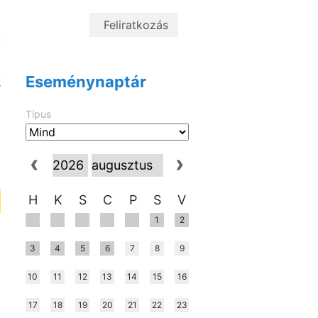
a
i
A
l
Z
Eseménynaptár
r
Típus
H
K
S
C
P
S
V
1
2
3
4
5
6
7
8
9
10
11
12
13
14
15
16
17
18
19
20
21
22
23