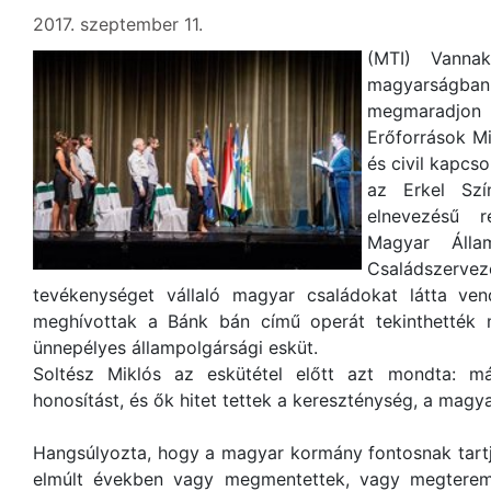
2017. szeptember 11.
(MTI) Vanna
magyarságban,
megmaradjon -
Erőforrások Mi
és civil kapcso
az Erkel Szí
elnevezésű 
Magyar Álla
Családszerv
tevékenységet vállaló magyar családokat látta ve
meghívottak a Bánk bán című operát tekinthették 
ünnepélyes állampolgársági esküt.
Soltész Miklós az eskütétel előtt azt mondta: m
honosítást, és ők hitet tettek a kereszténység, a magyar
Hangsúlyozta, hogy a magyar kormány fontosnak tartj
elmúlt években vagy megmentettek, vagy megteremt