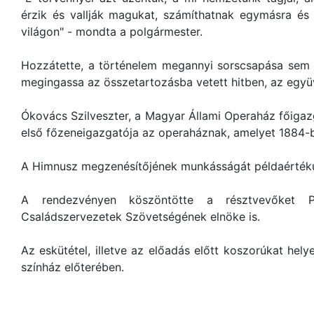
érzik és vallják magukat, számíthatnak egymásra és 
világon" - mondta a polgármester.
Hozzátette, a történelem megannyi sorscsapása sem 
megingassa az összetartozásba vetett hitben, az eg
Ókovács Szilveszter, a Magyar Állami Operaház főigazg
első főzeneigazgatója az operaháznak, amelyet 1884-
A Himnusz megzenésítőjének munkásságát példaértékű
A rendezvényen köszöntötte a résztvevőket P
Családszervezetek Szövetségének elnöke is.
Az eskütétel, illetve az előadás előtt koszorúkat hely
színház előterében.