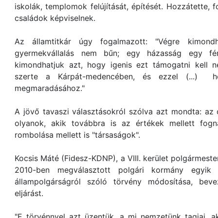
iskolák, templomok felújítását, építését. Hozzátette, f
családok képviselnek.
Az államtitkár úgy fogalmazott: "Végre kimon
gyermekvállalás nem bűn; egy házasság egy fé
kimondhatjuk azt, hogy igenis ezt támogatni kell
szerte a Kárpát-medencében, és ezzel (...) h
megmaradásához."
A jövő tavaszi választásokról szólva azt mondta: az
olyanok, akik továbbra is az értékek mellett fog
rombolása mellett is "társaságok".
Kocsis Máté (Fidesz-KDNP), a VIII. kerület polgármest
2010-ben megválasztott polgári kormány egyik
állampolgárságról szóló törvény módosítása, beve
eljárást.
"E törvénnyel azt üzentük, a mi nemzetünk tagjai, 