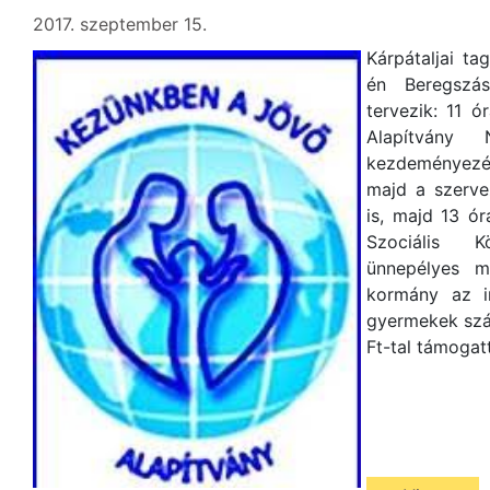
2017. szeptember 15.
Kárpátaljai ta
én Beregszás
tervezik: 11 
Alapítvány 
kezdeményezé
majd a szervez
is, majd 13 ór
Szociális K
ünnepélyes m
kormány az ir
gyermekek szám
Ft-tal támogat