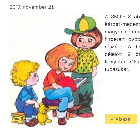
2017. november 21.
A SMILE Szab
Kárpát-meden
magyar népmes
hirdetett óvo
részére. A b
délelőtt 9 ó
Könyvtár Olv
tudásukat.
« Vissza