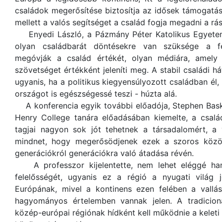
családok megerősítése biztosítja az idősek támogatás
mellett a valós segítséget a család fogja megadni a rá
Enyedi László, a Pázmány Péter Katolikus Egyetem
olyan családbarát döntésekre van szüksége a f
megóvják a család értékét, olyan médiára, amely 
szövetséget értékként jeleníti meg. A stabil családi há
ugyanis, ha a politikus kiegyensúlyozott családban él,
országot is egészségessé teszi - húzta alá.
A konferencia egyik további előadója, Stephen Basker
Henry College tanára előadásában kiemelte, a csalá
tagjai nagyon sok jót tehetnek a társadalomért, a
mindnet, hogy megerősödjenek ezek a szoros köz
generációkról generációkra való átadása révén.
A professzor kijelentette, nem lehet eléggé hang
felelősségét, ugyanis ez a régió a nyugati világ 
Európának, mivel a kontinens ezen felében a vallá
hagyományos értelemben vannak jelen. A tradicioná
közép-európai régiónak hídként kell működnie a keleti é