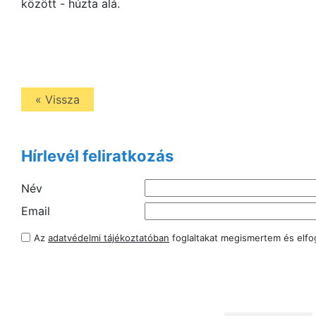
között - húzta alá.
« Vissza
Hírlevél feliratkozás
Név
Email
Az
adatvédelmi tájékoztatóban
foglaltakat megismertem és elf