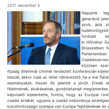
2017. december 5.
Napjaink leg
generáció jele
azok, akik k
hullámvölgybő
fordulat l
ki Hölvényi G
Brüsszelben h
Parlamen
Családszerv
közösen szer
ifjúság dilemmái címmel rendezett konferencián kijelen
beszél, akkor csak az lehet célravezető, ha a mai fiat
eseményeket, hiszen ők jelentik a jövőt. Ennek e
félelmeinek, elvárásainak, gondolatainak megismerése 
képviselő kijelentette, fontos, hogy az Európai Uni
család értékét, ugyanis a család intézménye stratégiai
kulcsfontosságú szerepe van Európa fejlődésének és