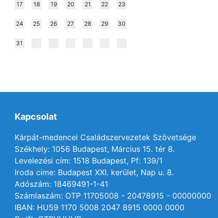
17
18
19
20
21
22
23
24
25
26
27
28
29
30
31
Kapcsolat
Kárpát-medencei Családszervezetek Szövetsége
Székhely: 1056 Budapest, Március 15. tér 8.
Levelezési cím: 1518 Budapest, Pf: 139/1
Iroda címe: Budapest XXI. kerület, Nap u. 8.
Adószám: 18469491-1-41
Számlaszám: OTP 11705008 - 20478915 - 00000000
IBAN: HU59 1170 5008 2047 8915 0000 0000