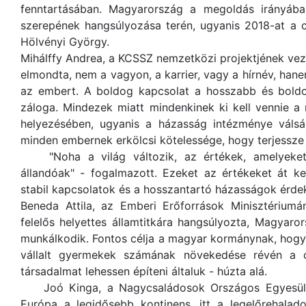
fenntartásában. Magyarország a megoldás irányába
szerepének hangsúlyozása terén, ugyanis 2018-at a c
Hölvényi György.
Mihálffy Andrea, a KCSSZ nemzetközi projektjének ve
elmondta, nem a vagyon, a karrier, vagy a hírnév, hane
az embert. A boldog kapcsolat a hosszabb és boldog
záloga. Mindezek miatt mindenkinek ki kell vennie a
helyezésében, ugyanis a házasság intézménye váls
minden embernek erkölcsi kötelessége, hogy terjessze 
"Noha a világ változik, az értékek, amelyeket 
állandóak" - fogalmazott. Ezeket az értékeket át k
stabil kapcsolatok és a hosszantartó házasságok érde
Beneda Attila, az Emberi Erőforrások Minisztériumá
felelős helyettes államtitkára hangsúlyozta, Magyaro
munkálkodik. Fontos célja a magyar kormánynak, hog
vállalt gyermekek számának növekedése révén a c
társadalmat lehessen építeni általuk - húzta alá.
Joó Kinga, a Nagycsaládosok Országos Egyesülete
Európa a legidősebb kontinens, itt a legelőrehalad