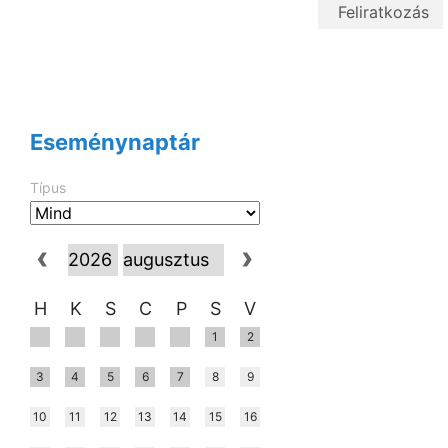
Eseménynaptár
Típus
H
K
S
C
P
S
V
1
2
3
4
5
6
7
8
9
10
11
12
13
14
15
16