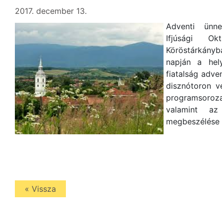
2017. december 13.
Adventi ünne
Ifjúsági O
Köröstárkány
napján a hely
fiatalság adve
disznótoron v
programsorozat
valamint az
megbeszélése
« Vissza