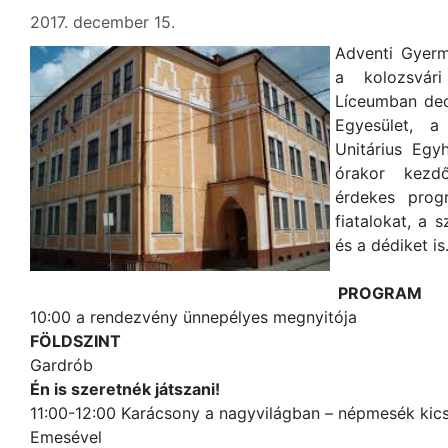
2017. december 15.
Adventi Gyerm
a kolozsvár
Líceumban dec
Egyesület, a
Unitárius Egy
órakor kezd
érdekes prog
fiatalokat, a 
és a dédiket is
PROGRAM
10:00 a rendezvény ünnepélyes megnyitója
FÖLDSZINT
Gardrób
Én is szeretnék játszani!
11:00-12:00 Karácsony a nagyvilágban – népmesék kics
Emesével