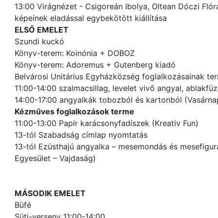
13:00 Virágnézet - Csigoreán Ibolya, Oltean Dóczi Flóra
képeinek eladással egybekötött kiállítása
ELSŐ EMELET
Szundi kuckó
Könyv-terem: Koinónia + DOBOZ
Könyv-terem: Adoremus + Gutenberg kiadó
Belvárosi Unitárius Egyházközség foglalkozásainak te
11:00-14:00 szalmacsillag, levelet vivő angyal, ablakfü
14:00-17:00 angyalkák tobozból és kartonból (Vasárnap
Kézműves foglalkozások terme
11:00-13:00 Papír karácsonyfadíszek (Kreativ Fun)
13-tól Szabadság címlap nyomtatás
13-tól Ezüsthajú angyalka – mesemondás és mesefigura 
Egyesület – Vajdaság)
MÁSODIK EMELET
Büfé
Süti-verseny 11:00-14:00