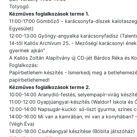
Totyogó
Kézműves foglalkozások terme 1.
11:00-17:00 Gömböző – karácsonyfa-díszek kalotasze
Egyesület)
12:00-13:00 Gyöngy-angyalka karácsonyfadísz (Talent
14-től Kallós Archívum 25. - Mezőségi karácsonyi éne
gyermek ajkán"
A Kallós Zoltán Alapítvány új CD-jét Bárdos Réka és K
Foglalkozás:
Papírbetlehem készítés - Ismerkedj meg a betlehemezés
papírbetlehemed!
Kézműves foglalkozások terme 2.
10:00-14:00 Aranydió-festés, selyempapír-virág készíté
11:00-12:00 Gyapjúangyal-készítés (Waldorf Iskola és
12:00-14:00 Napsugár-kuckó: só-liszt gyurma, színes 
14:00-16:00 Mi van a kamrában, mi van a konyhában? –
(Végh Éva)
14:00-18:00 Csuhéangyal készítése (Bóbita játszóház)