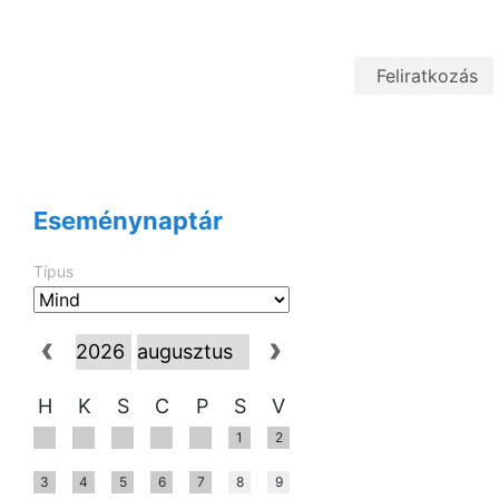
Eseménynaptár
Típus
H
K
S
C
P
S
V
1
2
3
4
5
6
7
8
9