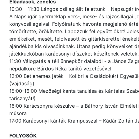
Előadások, zenélés
10:30 – 11:30 Lángos csillag állt felettünk - Napsugár í
A Napsugár gyermeklap vers-, mese- és rajzcsillagai „
könyvcsillagaival. Folyóiratunk havonta megjelenő ért
tömörítette, örökítette. Lapozzuk fel együtt őket! Jele
emlékeiket, mesét, felolvasott és gitárkísérettel éneke
ajándékba kis olvasóinknak. Utána pedig könyveiket de
játékkuckóban karácsonyi díszeket készítenek veletek.
11:30 Válogatás a téli ünnepkör dalaiból - a János Zsi
népdalköre Bárdos Réka tanító vezetésével
12:00 Betlehemes játék – Kolibri a Családokért Egyes
(Vajdaság)
15:00-16:00 Mezőségi kánta tanulása és kántálás Szab
tarisznyát!)
16:00 Karácsonyra készülve – a Báthory István Elméleti
műsora
17:00 Karácsonyi kánták Krampusszal – Kádár Zoltán J
FOLYOSÓK