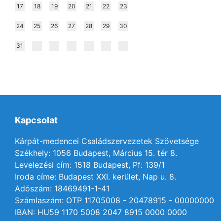
17
18
19
20
21
22
23
24
25
26
27
28
29
30
31
Kapcsolat
Kárpát-medencei Családszervezetek Szövetsége
Székhely: 1056 Budapest, Március 15. tér 8.
Levelezési cím: 1518 Budapest, Pf: 139/1
Iroda címe: Budapest XXI. kerület, Nap u. 8.
Adószám: 18469491-1-41
Számlaszám: OTP 11705008 - 20478915 - 00000000
IBAN: HU59 1170 5008 2047 8915 0000 0000