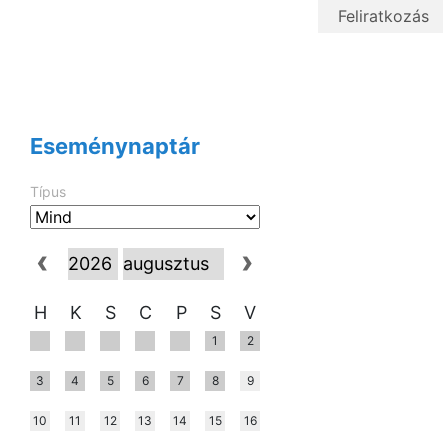
Eseménynaptár
Típus
H
K
S
C
P
S
V
1
2
3
4
5
6
7
8
9
10
11
12
13
14
15
16