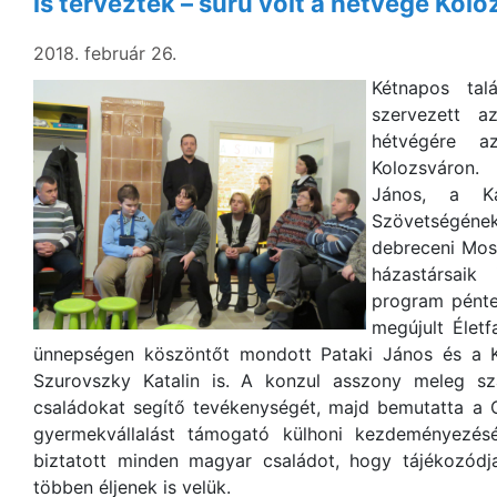
is terveztek – sűrű volt a hétvége Kolo
2018. február 26.
Kétnapos tal
szervezett a
hétvégére az
Kolozsváron.
János, a Kár
Szövetségének
debreceni Moso
házastársaik
program pénte
megújult Élet
ünnepségen köszöntőt mondott Pataki János és a K
Szurovszky Katalin is. A konzul asszony meleg sz
családokat segítő tevékenységét, majd bemutatta a C
gyermekvállalást támogató külhoni kezdeményezésé
biztatott minden magyar családot, hogy tájékozódja
többen éljenek is velük.