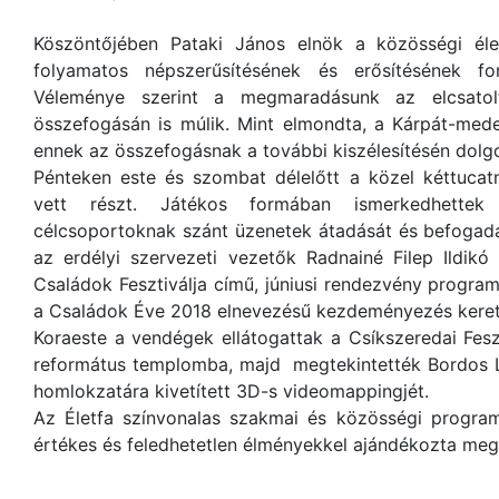
Köszöntőjében Pataki János elnök a közösségi él
folyamatos népszerűsítésének és erősítésének fo
Véleménye szerint a megmaradásunk az elcsatol
összefogásán is múlik. Mint elmondta, a Kárpát-med
ennek az összefogásnak a további kiszélesítésén dolgo
Pénteken este és szombat délelőtt a közel kéttucat
vett részt. Játékos formában ismerkedhettek
célcsoportoknak szánt üzenetek átadását és befogad
az erdélyi szervezeti vezetők Radnainé Filep Ildik
Családok Fesztiválja című, júniusi rendezvény progr
a Családok Éve 2018 elnevezésű kezdeményezés keret
Koraeste a vendégek ellátogattak a Csíkszeredai Feszt
református templomba, majd megtekintették Bordos 
homlokzatára kivetített 3D-s videomappingjét.
Az Életfa színvonalas szakmai és közösségi program
értékes és feledhetetlen élményekkel ajándékozta meg 