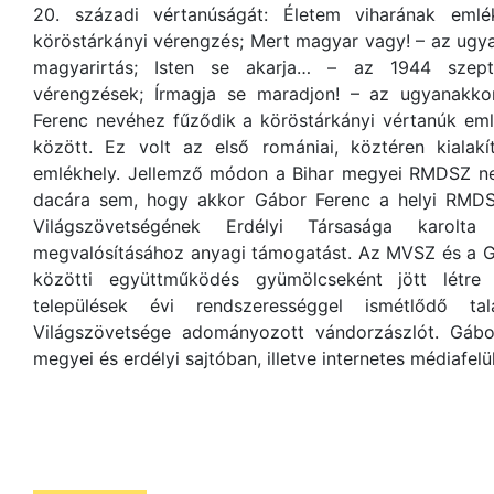
20. századi vértanúságát: Életem viharának emlé
köröstárkányi vérengzés; Mert magyar vagy! – az ugy
magyarirtás; Isten se akarja… – az 1944 szept
vérengzések; Írmagja se maradjon! – az ugyanakko
Ferenc nevéhez fűződik a köröstárkányi vértanúk eml
között. Ez volt az első romániai, köztéren kialakí
emlékhely. Jellemző módon a Bihar megyei RMDSZ n
dacára sem, hogy akkor Gábor Ferenc a helyi RMDS
Világszövetségének Erdélyi Társasága karol
megvalósításához anyagi támogatást. Az MVSZ és a G
közötti együttműködés gyümölcseként jött létr
települések évi rendszerességgel ismétlődő t
Világszövetsége adományozott vándorzászlót. Gábor
megyei és erdélyi sajtóban, illetve internetes médiafelül