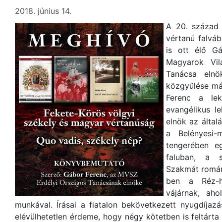
2018. június 14.
A 20. század
vértanú falváb
is ott élő Gá
Magyarok Vil
Tanácsa elnö
közgyűlése máj
Ferenc a lek
evangélikus le
elnök az által
a Belényesi-
tengerében e
faluban, a s
Szakmát román 
ben a Réz-h
vájárnak, ahol
munkával. Írásai a fiatalon bekövetkezett nyugdíjaz
elévülhetetlen érdeme, hogy négy kötetben is feltárta