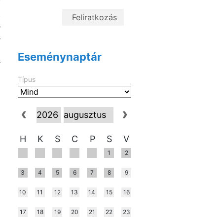
f
t
s
s
i
Eseménynaptár
s
a
Típus
a
H
K
S
C
P
S
V
1
2
3
4
5
6
7
8
9
10
11
12
13
14
15
16
17
18
19
20
21
22
23