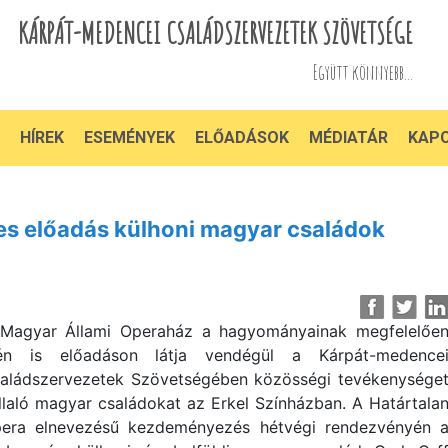
KÁRPÁT-MEDENCEI CSALÁDSZERVEZETEK SZÖVETSÉGE
Együtt könnyebb...
HÍREK
ESEMÉNYEK
ELŐADÁSOK
MÉDIATÁR
KAP
 előadás külhoni magyar családok
Magyar Állami Operaház a hagyományainak megfelelőe
én is előadáson látja vendégül a Kárpát-medence
aládszervezetek Szövetségében közösségi tevékenysége
llaló magyar családokat az Erkel Színházban. A Határtala
era elnevezésű kezdeményezés hétvégi rendezvényén 