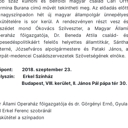
bb száz külhoni és belföldi magyar család Carl Orf
rmina Burana című művét tekintheti meg. Az előadás előt
nagyszínpadon hét új magyar állampolgár ünnepélye
kütételére is sor kerül. A rendezvényen részt vesz é
szédet mond Ókovács Szilveszter, a Magyar Állam
eraház főigazgatója, Dr. Beneda Attila család- é
pesedéspolitikáért felelős helyettes államtitkár, Sánth
terné, Józsefváros alpolgármestere és Pataki János, 
rpát-medencei Családszervezetek Szövetségének elnöke.
őpont: 2018. szeptember 23.
lyszín: Erkel Színház
dapest, VIII. kerület, II. János Pál pápa tér 30.
lami Operaház főigazgatója és dr. Görgényi Ernő, Gyula
 Erkel Ferenc szobránál
ütétel a színpadon