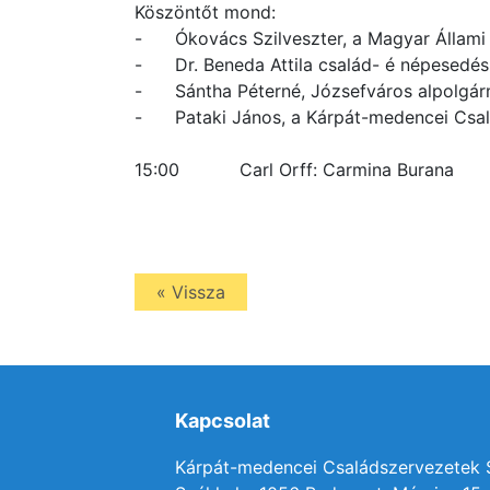
Köszöntőt mond:
- Ókovács Szilveszter, a Magyar Állami 
- Dr. Beneda Attila család- é népesedéspol
- Sántha Péterné, Józsefváros alpolgár
- Pataki János, a Kárpát-medencei Csal
15:00 Carl Orff: Carmina Burana
« Vissza
Kapcsolat
Kárpát-medencei Családszervezetek