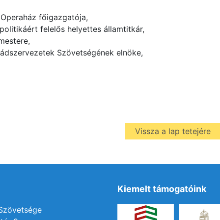
Operaház főigazgatója,
itikáért felelős helyettes államtitkár,
mestere,
ádszervezetek Szövetségének elnöke,
Vissza a lap tetejére
Kiemelt támogatóink
 Szövetsége