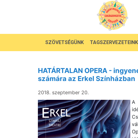
SZÖVETSÉGÜNK
TAGSZERVEZETEINK
HATÁRTALAN OPERA - ingyenes
számára az Erkel Színházban
2018. szeptember 20.
A 
id
Cs
vá
Op