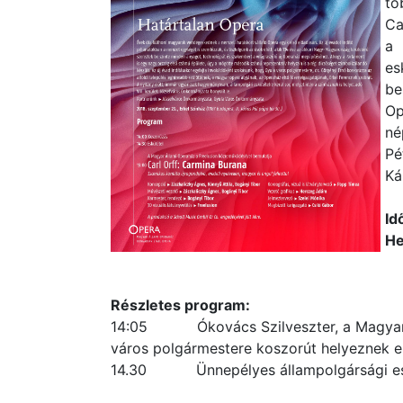
tö
Ca
a 
es
be
Op
né
Pé
Ká
Id
He
Bu
Részletes program:
14:05 Ókovács Szilveszter, a Magyar Ál
város polgármestere koszorút helyeznek el
14.30 Ünnepélyes állampolgársági esk