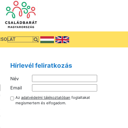
CSOLAT
Hírlevél feliratkozás
Név
Email
n
Az
adatvédelmi tájékoztatóban
foglaltakat
i
megismertem és elfogadom.
t
n
a